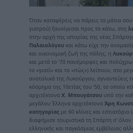
Όταν καταφέρεις να πάρεις τα μάτια σου 
γιατρού) ξανοίγεσαι προς τα κάτω, στη
λ
στην αρχή της ιστορίας της νέας Σπάρτη
Παλαιολόγου
και κάτω είχε την ονομασ
και οικονομική ζωή της πόλης, η
Λυκούρ
και μετά το ’70 πανέμορφες και πολύχρω
το «γιατί» και το «πώς») λείπουν, στο με
ανατολικά της Λυκούργου, αγναντεύεις τ
κόσμημα της 10ετίας του ’50, το οποίο κ
αρχιτέκτονα
Χ
.
Μπουγάτσου
υπό την καθ
μεγάλου Έλληνα αρχιτέκτονα
Άρη Κωνστ
κατηγορίας
με 60 κλίνες και εστιατόριο
διαφήμισε τουριστικά τη Σπάρτη σ’ όλο
ελληνικής και παγκόσμιας εμβέλειας αλλ