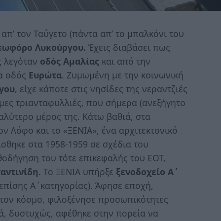
απ’ τον Ταΰγετο (πάντα απ’ το μπαλκόνι του
εωφόρο Λυκούργου.
Έχεις διαβάσει πως
ς λεγόταν
οδός Αμαλίας
και από την
ία οδός
Ευρώτα
. Ζυμωμένη με την κοινωνική
γου
, είχε κάποτε στις νησίδες της νεραντζιές
μες τριανταφυλλιές, που σήμερα (ανεξήγητο
γαλύτερο μέρος της. Κάτω βαθιά, στα
ον Λόφο και το «ΞΕΝΙΑ», ένα αρχιτεκτονικό
τίσθηκε στα 1958-1959 σε σχέδια του
οδήγηση του τότε επικεφαλής του ΕΟΤ,
αντινίδη
. Το ΞΕΝΙΑ υπήρξε
ξενοδοχείο Α΄
 (επίσης Α΄κατηγορίας). Άφησε εποχή,
ν τον κόσμο, φιλοξένησε προσωπικότητες
ά, δυστυχώς, αφέθηκε στην πορεία να