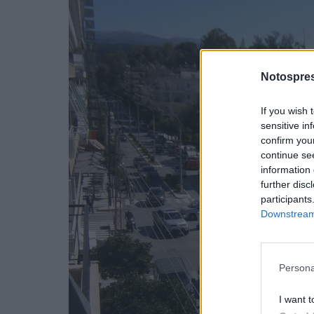
Notospres
If you wish 
sensitive in
confirm you
continue se
information 
further disc
participants
Downstream 
Persona
I want t