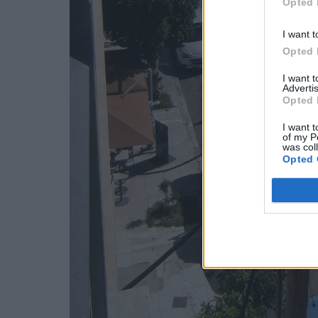
Opted 
I want t
Opted 
I want 
Advertis
Opted 
I want t
of my P
was col
Opted 