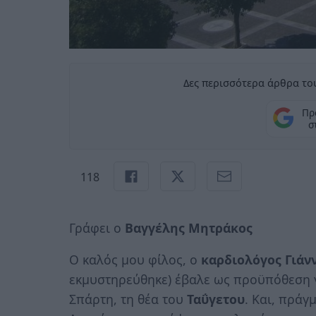
Δες περισσότερα άρθρα του
Πρ
σ
118
Γράφει ο
Βαγγέλης Μητράκος
Ο καλός μου φίλος, ο
καρδιολόγος
Γιάν
εκμυστηρεύθηκε) έβαλε ως προϋπόθεση γ
Σπάρτη, τη θέα του
Ταΰγετου
. Και, πράγ