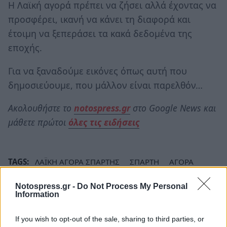
Η Λαϊκή αγορά πρέπει να ζήσει αλλά έχοντας να
προσφέρει, ικανή να κάνει τη διαφορά και
έτοιμη να ξεπεράσει τα κακά δεδομένα της
εποχής.
Για να ξαναδούμε εικόνες όπως αυτή που
δημοσιεύουμε, που μάλλον είναι παρελθόν…
Ακολουθήστε το
notospress.gr
στο Google News και
μάθετε πρώτοι
όλες τις ειδήσεις
TAGS:
ΛΑΪΚΗ ΑΓΟΡΑ ΣΠΑΡΤΗΣ
ΣΠΑΡΤΗ
ΑΓΟΡΑ
Notospress.gr -
Do Not Process My Personal
Information
If you wish to opt-out of the sale, sharing to third parties, or