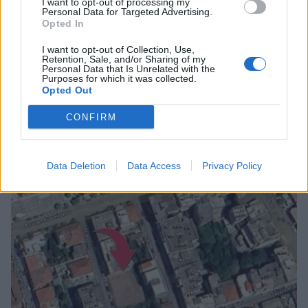
I want to opt-out of processing my
Personal Data for Targeted Advertising.
Opted In
I want to opt-out of Collection, Use,
Retention, Sale, and/or Sharing of my
Personal Data that Is Unrelated with the
Purposes for which it was collected.
Opted Out
Σχετικά Άρθρα
CONFIRM
Data Deletion
Data Access
Privacy Policy