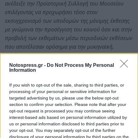
ανέδειξε την Προϊστορική Συλλογή του Μουσείου
επιλέγοντας να προχωρήσει τόσο στον
εκσυγχρονισμό των υποδομών της μόνιμης έκθεσης
με γνώμονα την προσέγγιση του κοινού όσο και στην
προβολή των εκθεμάτων μέσω περιοδικών εκθέσεων
που αποτέλεσαν ορόσημα για την μυκηναϊκή,
κυρίως, αρχαιολογία.
Notospress.gr -
Do Not Process My Personal
Information
Η έκθεση “Ο Μυκηναϊκός Κόσμος. Πέντε αιώνες
πρώιμου ελληνικού πολιτισμού, 1600-1100 π.Χ.”
If you wish to opt-out of the sale, sharing to third parties, or
που παρουσιάστηκε αρχικά στο Βερολίνο στο
processing of your personal or sensitive information for
πλαίσιο των εορτασμών για την
ανακήρυξη της
targeted advertising by us, please use the below opt-out
section to confirm your selection. Please note that after your
πόλης ως πολιτιστικής πρωτεύουσα της
opt-out request is processed you may continue seeing
Ευρώπης (1988)
και αργότερα στο Εθνικό
interest-based ads based on personal information utilized by
Αρχαιολογικό Μουσείο και άλλες πρωτεύουσες,
us or personal information disclosed to third parties prior to
your opt-out. You may separately opt-out of the further
εξακολουθεί μετά από τόσα χρόνια να θεωρείται μια
disclosure of your personal information by third parties on the