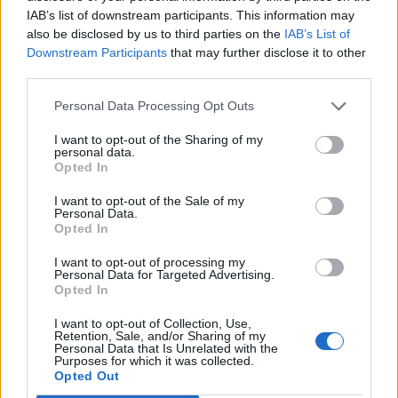
από τις πιο επιτυχημένες εκθέσεις του Μουσείου. Ο
IAB’s list of downstream participants. This information may
επιστημονικός κατάλογος της έκθεσης που
also be disclosed by us to third parties on the
IAB’s List of
Downstream Participants
that may further disclose it to other
επιμελήθηκε η Δημακοπούλου, αποτελεί ένα υψηλού
third parties.
επιπέδου συλλογικό έργο και
σημείο αναφοράς στη
βιβλιογραφία της μυκηναϊκής αρχαιολογίας»,
Personal Data Processing Opt Outs
σημειώνει μεταξύ άλλων το Μουσείο στην
I want to opt-out of the Sharing of my
personal data.
ανακοίνωσή του, καταλήγοντας: «Εμείς, οι άνθρωποι
Opted In
του Εθνικού Αρχαιολογικού Μουσείου, εκφράζουμε
I want to opt-out of the Sale of my
τα ειλικρινή συλλυπητήριά μας προς την οικογένεια
Personal Data.
Opted In
και τους οικείους της Καίτης Δημακοπούλου.
Θα τη
θυμόμαστε πάντα με βαθιά εκτίμηση».
I want to opt-out of processing my
Personal Data for Targeted Advertising.
Opted In
Ακολουθήστε το
notospress.gr
στο Google News και
μάθετε πρώτοι
όλες τις ειδήσεις
I want to opt-out of Collection, Use,
Retention, Sale, and/or Sharing of my
Personal Data that Is Unrelated with the
Purposes for which it was collected.
Opted Out
TAGS:
ΚΑΙΤΗ ΔΗΜΑΚΟΠΟΥΛΟΥ
ΑΡΧΑΙΟΛΟΓΟΣ