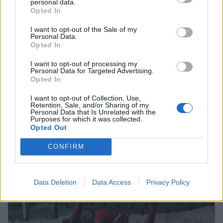
personal data.
Opted In
I want to opt-out of the Sale of my
Personal Data.
Opted In
I want to opt-out of processing my
Personal Data for Targeted Advertising.
Opted In
I want to opt-out of Collection, Use,
Retention, Sale, and/or Sharing of my
Personal Data that Is Unrelated with the
Purposes for which it was collected.
Συγκέντρωση διαμαρτυρίας των εποχικών
Opted Out
πυροσβεστών στην Τρίπολη
CONFIRM
08/08/2026 17:45
Data Deletion
Data Access
Privacy Policy