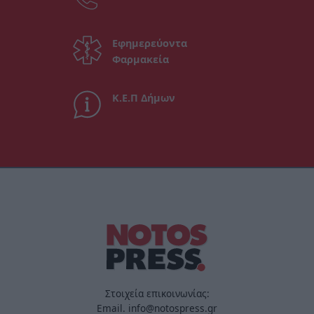
Εφημερεύοντα
Φαρμακεία
Κ.Ε.Π Δήμων
Στοιχεία επικοινωνίας:
Email. info@notospress.gr