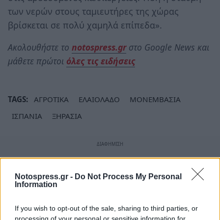
των νερών στους ταμιευτήρες της χώρας
βρίσκεται σε πολύ χαμηλά επίπεδα».
Ακολουθήστε το
notospress.gr
στο Google News και
μάθετε πρώτοι
όλες τις ειδήσεις
TAGS:
ΑΓΡΟΤΙΚΑ
ΕΛΑΙΟΛΑΔΟ
ΜΟΝΕΜΒΑΣΙΑ
ΙΣΠΑΝΙΑ
ΞΗΡΑΣΙΑ
Notospress.gr -
Do Not Process My Personal
Information
If you wish to opt-out of the sale, sharing to third parties, or
processing of your personal or sensitive information for