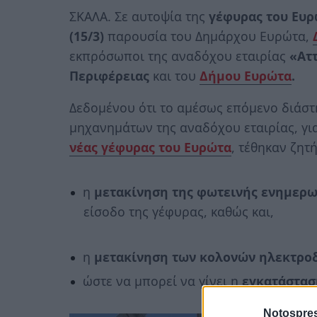
ΣΚΑΛΑ. Σε αυτοψία της
γέφυρας του Ευ
(15/3)
παρουσία του Δημάρχου Ευρώτα,
εκπρόσωποι της αναδόχου εταιρίας
«Αττ
Περιφέρειας
και του
Δήμου Ευρώτα
.
Δεδομένου ότι το αμέσως επόμενο διάστ
μηχανημάτων της αναδόχου εταιρίας, για
νέας γέφυρας του Ευρώτα
, τέθηκαν ζητ
η
μετακίνηση της φωτεινής ενημερω
είσοδο της γέφυρας, καθώς και,
η
μετακίνηση των κολονών ηλεκτρο
ώστε να μπορεί να γίνει η
εγκατάστασ
Notospres