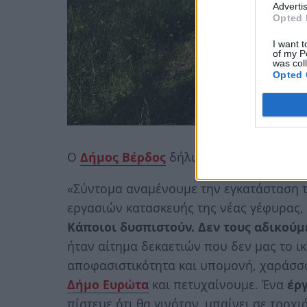
Advertis
Opted 
I want t
of my P
was col
Opted 
Ο
Δήμος Βέρδος
δήλωσε:
«Σύντομα αναμένουμε την εγκατάσταση 
εργασιών κατασκευής της νέας γέφυρας
Κάποιοι δυσπιστούν. Δεν τους αδικούμ
ήταν αίτημα δεκαετιών που δεν μας το 
αποφασιστικότητα και υπομονή, χαράσσο
Δήμο Ευρώτα
και πετυχαίνουμε. Ένα
έρ
πίστευε ότι θα γινόταν, μπαίνει σε τροχ