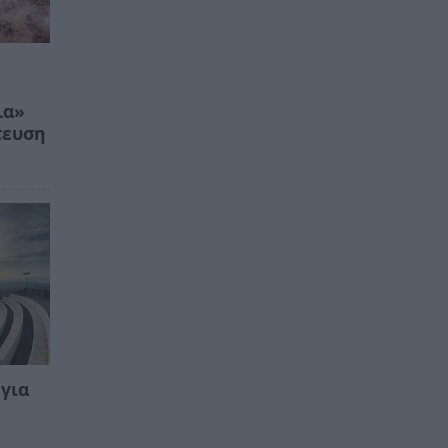
ια»
τευση
για