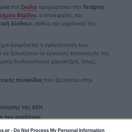
ρώτα
στη
Σκάλα
προχώρησαν την
Τετάρτη
Δήμου Βέρδου
, ο επικεφαλής και
ική Δίοδος»,
καθώς και μηχανικοί της
ημα αναμένεται η εγκατάσταση των
 να ξεκινήσουν οι εργασίες κατασκευής της
ήματα διαδικαστικού χαρακτήρα, όπως,
τικής πινακίδας
που βρίσκεται στην
δότησης της ΔΕΗ
,
η του αναδόχου
.
s.gr -
Do Not Process My Personal Information