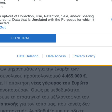
ing.
In
o opt-out of Collection, Use, Retention, Sale, and/or Sharing
ersonal Data that Is Unrelated with the Purposes for which it
lected.
Out
CONFIRM
φωτογραφίες
Data Deletion
Data Access
Privacy Policy
των μηχανημάτων για την έναρξη των
, συνολικού προϋπολογισμού
4.465.000 €.
ε.
Η απόκτηση
νέας γέφυρας του Ευρώτα
ικανοποιούσαν. Όμως με μεθοδικότητα,
υμε τη στρατηγική του μέλλοντος για τον
γο πνοής
για τον τόπο μας, που κανείς δεν
ιά κατασκευής. Αναβαθμίζουμε τις οδικές