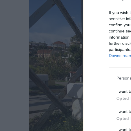
If you wish 
sensitive in
confirm you
continue se
information 
further disc
participants
Downstream 
Persona
I want t
Opted 
I want t
Opted 
I want 