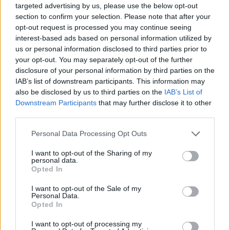
βουλευτές, ενώ διατέλεσαν και υπουργοί.
targeted advertising by us, please use the below opt-out
section to confirm your selection. Please note that after your
Ο Μπενιζέλος Ρούφος, που κατά τη διάρκεια της
opt-out request is processed you may continue seeing
ζωής του φορούσε πάντα φουστανέλα, πέθανε
interest-based ads based on personal information utilized by
us or personal information disclosed to third parties prior to
στις 18 Μαρτίου 1868 και τάφηκε στο
your opt-out. You may separately opt-out of the further
Μαυσωλείο των Ρούφων, που βρίσκεται στο Α'
disclosure of your personal information by third parties on the
Νεκροταφείο Πατρών.
IAB’s list of downstream participants. This information may
also be disclosed by us to third parties on the
IAB’s List of
Downstream Participants
that may further disclose it to other
Ακολουθήστε το
notospress.gr
στο Google News και
third parties.
μάθετε πρώτοι
όλες τις ειδήσεις
Personal Data Processing Opt Outs
I want to opt-out of the Sharing of my
TAGS:
ΜΠΕΝΙΖΕΛΟΣ ΡΟΥΦΟΣ
ΣΑΝ ΣΗΜΕΡΑ
ΠΑΤΡΑ
personal data.
Opted In
I want to opt-out of the Sale of my
Personal Data.
Opted In
I want to opt-out of processing my