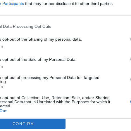
ισμού 650.000 ευρώ, το οποίο
Participants
that may further disclose it to other third parties.
ην Ταμείο Μολυβιάτη).
ωργίου στους κόμβους με οδούς Διονύσου και
l Data Processing Opt Outs
ς οδού περιοχής «Κατσικάρι» από τον κόμβο
ς συνεργείο Ζορμπά.
o opt-out of the Sharing of my personal data.
In
σεχώς και σε άλλα σημεία.
o opt-out of the Sale of my Personal Data.
ews και μάθετε πρώτοι
όλες τις ειδήσεις
In
to opt-out of processing my Personal Data for Targeted
ing.
In
ΤΡΩΣΗ
o opt-out of Collection, Use, Retention, Sale, and/or Sharing
ersonal Data that Is Unrelated with the Purposes for which it
lected.
Out
CONFIRM