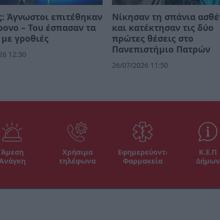
: Άγνωστοι επιτέθηκαν
Νίκησαν τη σπάνια ασθέ
ρονο – Του έσπασαν τα
και κατέκτησαν τις δύο
 με γροθιές
πρώτες θέσεις στο
Πανεπιστήμιο Πατρών
26 12:30
26/07/2026 11:50
Άμεση
Χρήσιμα
Εφημερεύοντα
Κ.Ε.Π
Ανάγκη
τηλέφωνα
Φαρμακεία
Δήμων