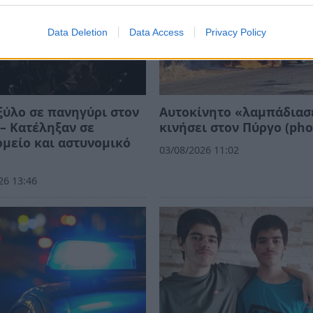
Data Deletion
Data Access
Privacy Policy
ξύλο σε πανηγύρι στον
Αυτοκίνητο «λαμπάδιασ
– Κατέληξαν σε
κινήσει στον Πύργο (pho
μείο και αστυνομικό
03/08/2026 11:02
26 13:46