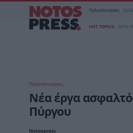
Πελοπόννησος
Ελλ
HOT TOPICS:
ΟΡΟΙ Χ
Πελοπόννησος
Νέα έργα ασφαλτό
Πύργου
Notospress