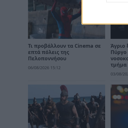
Τι προβάλλουν τα Cinema σε
Άγριο 
επτά πόλεις της
Πύργο 
Πελοποννήσου
νοσοκο
τμήμα
06/08/2026 15:12
03/08/20