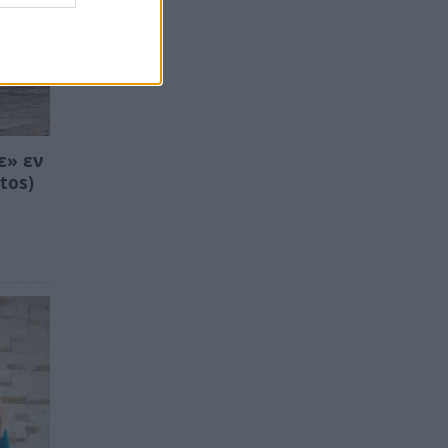
ε» εν
tos)