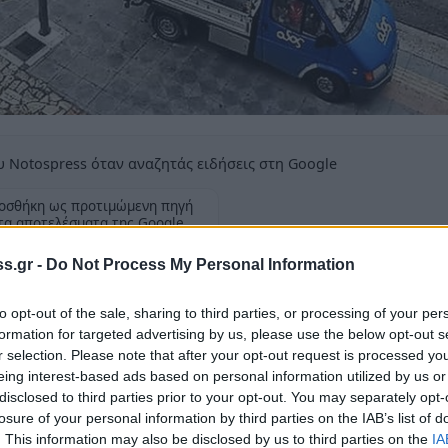
 Notospress όταν αναζητάς ειδήσεις στη Google
οσθήκη ως προτιμώμενη πηγή
τα αποτελέσματα της Google
s.gr -
Do Not Process My Personal Information
ροσεχώς και σε άλλα σημεία.
to opt-out of the sale, sharing to third parties, or processing of your per
formation for targeted advertising by us, please use the below opt-out s
r selection. Please note that after your opt-out request is processed y
eing interest-based ads based on personal information utilized by us or
ι νέες ασφαλτοστρώσεις με ανάλογα υποέργα
disclosed to third parties prior to your opt-out. You may separately opt-
losure of your personal information by third parties on the IAB’s list of
τλο
«Παρεμβάσεις στις υποδομές πυροπλήκτων
. This information may also be disclosed by us to third parties on the
IA