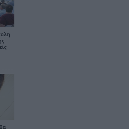
πολη
ης
είς
 θα