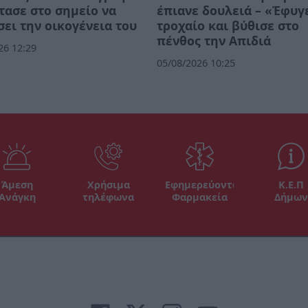
τασε στο σημείο να
έπιανε δουλειά – «Έφυγ
ει την οικογένεια του
τροχαίο και βύθισε στο
πένθος την Απιδιά
26 12:29
05/08/2026 10:25
Άμεση
Χρήσιμα
Εφημερεύοντα
Κ.Ε.Π
Ανάγκη
τηλέφωνα
Φαρμακεία
Δήμων