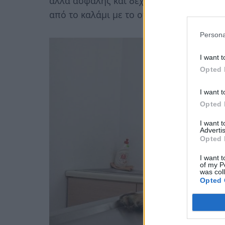
αλλά ασφαλής και δέχεται την φροντίδα
από το καλάμι με το οποίο την χτυπούσε
Persona
I want t
Opted 
I want t
Opted 
I want 
Advertis
Opted 
I want t
of my P
was col
Opted 