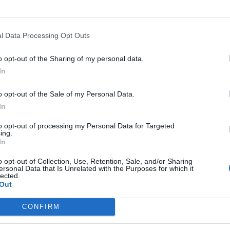
 για να επουλωθεί η πληγή που προκλήθηκε
 ο άνδρας.
l Data Processing Opt Outs
o opt-out of the Sharing of my personal data.
In
o opt-out of the Sale of my Personal Data.
In
to opt-out of processing my Personal Data for Targeted
ing.
In
o opt-out of Collection, Use, Retention, Sale, and/or Sharing
ersonal Data that Is Unrelated with the Purposes for which it
lected.
Out
CONFIRM