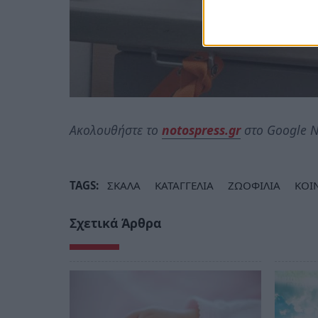
Ακολουθήστε το
notospress.gr
στο Google N
TAGS:
ΣΚΑΛΑ
ΚΑΤΑΓΓΕΛΙΑ
ΖΩΟΦΙΛΙΑ
ΚΟΙ
Σχετικά Άρθρα