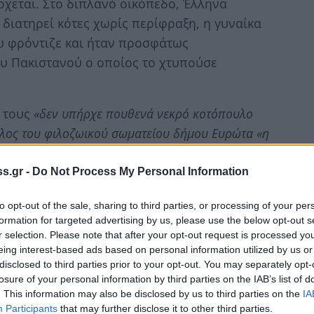
έρχεται. Στο διπλανό οικόπεδο, Έλληνα
 διατηρεί κότες χωρίς περίφραξη, η γυναίκα
υ φρόντιζε και ήταν προσφάτως
ου Πακιστανού ο οποίος το χτυπούσε
 τους
«δεν υπήρχε πουθενά νεκρό κοτόπουλο
έλος του φιλοζωικού σωματείου δήμου Ευρώτα «η
υχη σκυλίτσα. Η γυναίκα πήρε απ' τα χέρια της το
 καταγγελία στο τοπικό Αστυνομικό Τμήμα της
s.gr -
Do Not Process My Personal Information
to opt-out of the sale, sharing to third parties, or processing of your per
formation for targeted advertising by us, please use the below opt-out s
υ οικοπέδου είναι μονίμως ανοιχτή και αυτό έχει
r selection. Please note that after your opt-out request is processed y
ώα και να βγαίνουν τα ζώα του οικοπέδου έξω».
eing interest-based ads based on personal information utilized by us or
disclosed to third parties prior to your opt-out. You may separately opt-
λία
στο Αστυνομικό Τμήμα και ακολουθήθηκαν
losure of your personal information by third parties on the IAB’s list of
μος. Η άτυχη σκυλίτσα είναι τρομοκρατημένη
. This information may also be disclosed by us to third parties on the
IA
Participants
that may further disclose it to other third parties.