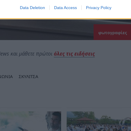
Data Deletion
Data Access
Privacy Policy
φωτογραφίες
ews και μάθετε πρώτοι
όλες τις ειδήσεις
ΝΩΝΙΑ
ΣΚΥΛΙΤΣΑ