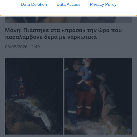
Data Deletion
Data Access
Privacy Policy
Μάνη: Πιάστηκε στα «πράσα» την ώρα που
παραλάμβανε δέμα με ναρκωτικά
06/08/2026 12:49