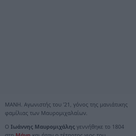
ΜΑΝΗ. Αγωνιστής του ’21, γόνος της μανιάτικης
φαμίλιας των Μαυρομιχαλαίων.
Ο
Ιωάννης Μαυρομιχάλης
γεννήθηκε το 1804
στη
Μάνη
και ήταν ο τέταρτος γιος του