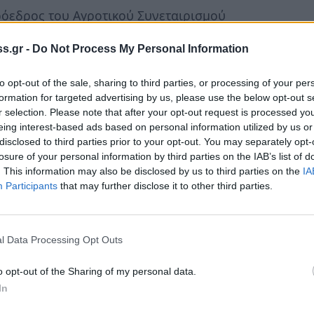
όεδρος του Αγροτικού Συνεταιρισμού
αν μια καλή διαπραγμάτευση. Αφορά την πώληση
s.gr -
Do Not Process My Personal Information
είναι στα 5,25 ευρώ το κιλό. Αγοραστής ήταν
to opt-out of the sale, sharing to third parties, or processing of your per
formation for targeted advertising by us, please use the below opt-out s
r selection. Please note that after your opt-out request is processed y
ίας στην Ισπανία
eing interest-based ads based on personal information utilized by us or
disclosed to third parties prior to your opt-out. You may separately opt-
άδου στην Ισπανία, με την αύξηση τιμών που
losure of your personal information by third parties on the IAB’s list of
νη κυκλοφορία στην ισπανική αγορά
. This information may also be disclosed by us to third parties on the
IA
Participants
that may further disclose it to other third parties.
ή υποβαθμισμένων ελαιολάδων. Τα
νικό Υπουργείο Γεωργίας, Αλιείας και
ηγό με συστάσεις για όσο το δυνατόν
l Data Processing Opt Outs
ωρήσει σε μια ειδική εκστρατεία για την
υ και του πυρηνελαίου το 2023.
o opt-out of the Sharing of my personal data.
In
ογράμματος Ελέγχου της Ποιότητας Τροφίμων