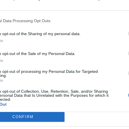
οινωφελής Επιχείρηση (Κ.Ε.Δ.Α-Μ)
σκευή 14 Απριλίου 2023 στις 21:00 το βράδυ
ηνευτή Πέτρο Γαϊτάνο σε μια βραδιά βαθιάς
l Data Processing Opt Outs
αση. Ο κορυφαίος ψαλμωδός Πέτρος Γαϊτάνος
μάδας, σε μια κατανυκτική ατμόσφαιρα κατά
o opt-out of the Sharing of my personal data.
In
ews και μάθετε πρώτοι
όλες τις ειδήσεις
o opt-out of the Sale of my Personal Data.
In
to opt-out of processing my Personal Data for Targeted
ing.
2023
ΠΑΣΧΑ
ΔΗΜΟΣ ΑΡΓΟΥΣ ΜΥΚΗΝΩΝ
ΕΠΙΤΑΦΙΟΣ
In
o opt-out of Collection, Use, Retention, Sale, and/or Sharing
ersonal Data that Is Unrelated with the Purposes for which it
lected.
Out
CONFIRM