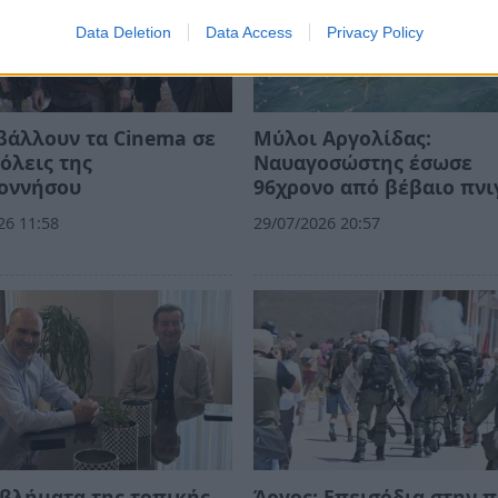
Data Deletion
Data Access
Privacy Policy
βάλλουν τα Cinema σε
Μύλοι Αργολίδας:
όλεις της
Ναυαγοσώστης έσωσε
οννήσου
96χρονο από βέβαιο πνι
26 11:58
29/07/2026 20:57
βλήματα της τοπικής
Άργος: Επεισόδια στην 