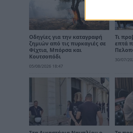
Οδηγίες για την καταγραφή
Τι προ
ζημιών από τις πυρκαγιές σε
επτά π
Φίχτια, Μπόρσα και
Πελοπ
Κουτσοπόδι
30/07/20
05/08/2026 18:47
Στα Δικαστήρια Ναυπλίου ο
Τα προ