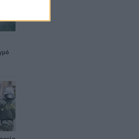
γμό
πορεία