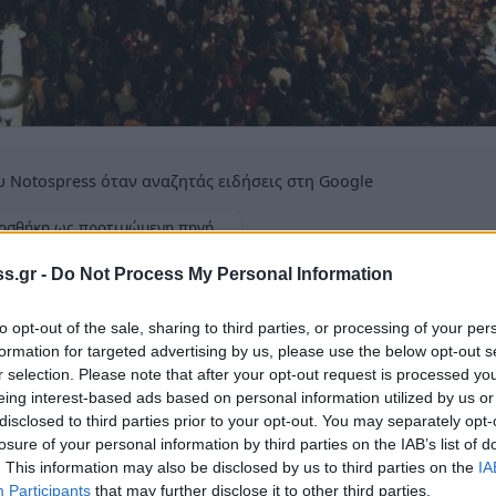
 Notospress όταν αναζητάς ειδήσεις στη Google
οσθήκη ως προτιμώμενη πηγή
τα αποτελέσματα της Google
s.gr -
Do Not Process My Personal Information
Γαϊτάνος θα ερμηνεύσει Ύμνους της
to opt-out of the sale, sharing to third parties, or processing of your per
κή ατμόσφαιρα κατά την περιφορά των
formation for targeted advertising by us, please use the below opt-out s
r selection. Please note that after your opt-out request is processed y
eing interest-based ads based on personal information utilized by us or
disclosed to third parties prior to your opt-out. You may separately opt-
losure of your personal information by third parties on the IAB’s list of
. This information may also be disclosed by us to third parties on the
IA
Participants
that may further disclose it to other third parties.