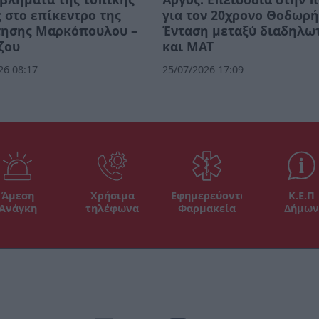
 στο επίκεντρο της
για τον 20χρονο Θοδωρή
τησης Μαρκόπουλου –
Ένταση μεταξύ διαδηλω
ζου
και ΜΑΤ
26 08:17
25/07/2026 17:09
Άμεση
Χρήσιμα
Εφημερεύοντα
Κ.Ε.Π
Ανάγκη
τηλέφωνα
Φαρμακεία
Δήμων