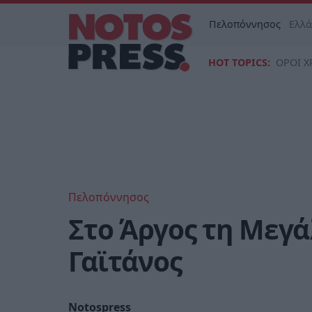
Πελοπόννησος
Ελλ
HOT TOPICS:
ΟΡΟΙ Χ
Πελοπόννησος
Στο Άργος τη Μεγ
Γαϊτάνος
Notospress