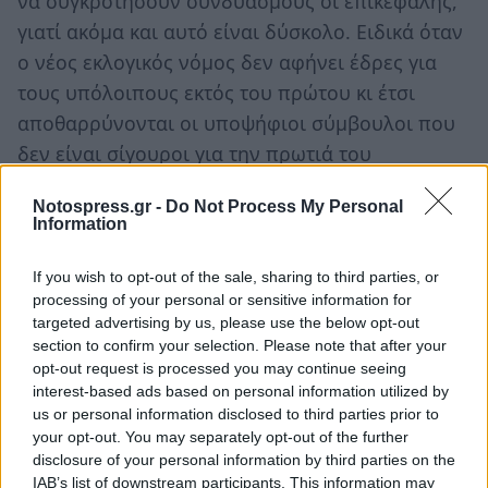
να συγκροτήσουν συνδυασμούς οι επικεφαλής,
γιατί ακόμα και αυτό είναι δύσκολο. Ειδικά όταν
ο νέος εκλογικός νόμος δεν αφήνει έδρες για
τους υπόλοιπους εκτός του πρώτου κι έτσι
αποθαρρύνονται οι υποψήφιοι σύμβουλοι που
δεν είναι σίγουροι για την πρωτιά του
συνδυασμού στον οποίο καλούνται να μετέχουν.
Notospress.gr -
Do Not Process My Personal
Information
Ακολουθήστε το
notospress.gr
στο Google News και
μάθετε πρώτοι
όλες τις ειδήσεις
If you wish to opt-out of the sale, sharing to third parties, or
processing of your personal or sensitive information for
targeted advertising by us, please use the below opt-out
section to confirm your selection. Please note that after your
TAGS:
ΔΗΜΟΣ ΣΠΑΡΤΗΣ
ΕΚΛΟΓΕΣ
ΕΚΛΟΓΕΣ 2023
opt-out request is processed you may continue seeing
ΔΗΜΟΤΙΚΕΣ ΕΚΛΟΓΕΣ
ΑΥΤΟΔΙΟΙΚΗΤΙΚΕΣ ΕΚΛΟΓΕΣ
interest-based ads based on personal information utilized by
us or personal information disclosed to third parties prior to
ΣΠΑΡΤΗ
your opt-out. You may separately opt-out of the further
disclosure of your personal information by third parties on the
IAB’s list of downstream participants. This information may