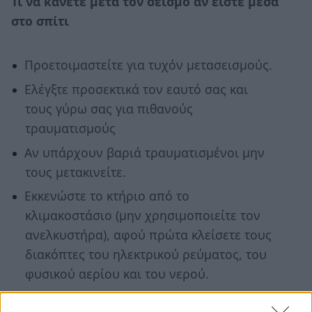
Τι να κάνετε μετά τον σεισμό αν είστε μέσα
στο σπίτι
Προετοιμαστείτε για τυχόν μετασεισμούς.
Ελέγξτε προσεκτικά τον εαυτό σας και
τους γύρω σας για πιθανούς
τραυματισμούς
Αν υπάρχουν βαριά τραυματισμένοι μην
τους μετακινείτε.
Εκκενώστε το κτήριο από το
κλιμακοστάσιο (μην χρησιμοποιείτε τον
ανελκυστήρα), αφού πρώτα κλείσετε τους
διακόπτες του ηλεκτρικού ρεύματος, του
φυσικού αερίου και του νερού.
Καταφύγετε σε ανοιχτό και ασφαλή χώρο.