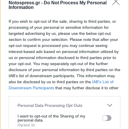
Notospress.gr -
Do Not Process My Personal
Ακολουθείστε τις οδηγίες των Αρχών και
Information
μην δίνετε σημασία σε φημολογίες.
Μην χρησιμοποιείτε άσκοπα το
If you wish to opt-out of the sale, sharing to third parties, or
processing of your personal or sensitive information for
αυτοκίνητό σας ώστε να μην γίνετε
targeted advertising by us, please use the below opt-out
εμπόδιο στο έργο των συνεργείων
section to confirm your selection. Please note that after your
διάσωσης.
opt-out request is processed you may continue seeing
interest-based ads based on personal information utilized by
Χρησιμοποιείστε το σταθερό ή κινητό
us or personal information disclosed to third parties prior to
τηλέφωνό σας σε εξαιρετικές
your opt-out. You may separately opt-out of the further
disclosure of your personal information by third parties on the
περιπτώσεις, γιατί προκαλείται
IAB’s list of downstream participants. This information may
υπερφόρτωση των τηλεφωνικών δικτύων.
also be disclosed by us to third parties on the
IAB’s List of
Downstream Participants
that may further disclose it to other
Αποφύγετε να μπείτε στο σπίτι σας αν
third parties.
βλέπετε βλάβες, κομμένα καλώδια,
Personal Data Processing Opt Outs
διαρροή υγραερίου ή φυσικού αερίου.
I want to opt-out of the Sharing of my
Ακολουθήστε το
notospress.gr
στο Google News και
personal data.
Opted In
μάθετε πρώτοι
όλες τις ειδήσεις