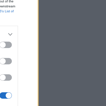
out of the
 downstream
B’s List of