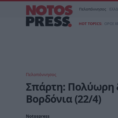
Πελοπόννησος
Ελλ
HOT TOPICS:
ΟΡΟΙ Χ
Πελοπόννησος
Σπάρτη: Πολύωρη 
Βορδόνια (22/4)
Notospress