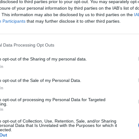
disclosed to third parties prior to your opt-out. You may separately opt-
losure of your personal information by third parties on the IAB’s list of
. This information may also be disclosed by us to third parties on the
IA
ς
Participants
that may further disclose it to other third parties.
εχνικές εργασίες.
l Data Processing Opt Outs
προειδοποίηση
και μπορεί να γίνει
και πριν
λοιπόν οι εγκαταστάσεις και τα δίκτυα θα
o opt-out of the Sharing of my personal data.
νέχεια υπό τάση.
In
 προσέγγιση στους αγωγούς ή σε άλλα
o opt-out of the Sale of my Personal Data.
In
κονται στο έδαφος.
to opt-out of processing my Personal Data for Targeted
ews και μάθετε πρώτοι
όλες τις ειδήσεις
ing.
In
o opt-out of Collection, Use, Retention, Sale, and/or Sharing
ersonal Data that Is Unrelated with the Purposes for which it
Ε ΣΠΑΡΤΗΣ
lected.
Out