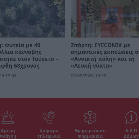
: Φυτεία με 40
Σπάρτη: EYECONIK με
ύλλια κάνναβης
σημαντικές εκπτώσεις σ
στηκε στον Ταΰγετο –
«Ανοικτή πόλη» και τη
ήφθη 68χρονος
«Λευκή νύκτα»
26 13:04
07/08/2026 10:53
Άμεση
Χρήσιμα
Εφημερεύοντα
Κ.Ε.Π
Ανάγκη
τηλέφωνα
Φαρμακεία
Δήμων