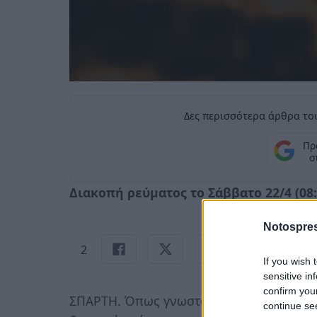
Δες περισσότερα άρθρα του
Πρ
σ
Διακοπή ρεύματος το Σάββατο 22/4 (08:3
Notospres
2
If you wish 
sensitive in
confirm you
ΣΠΑΡΤΗ. Όπως γνωστοποίησε ο ΔΕΔΔΗΕ,
continue se