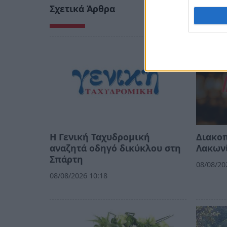
Σχετικά Άρθρα
Η Γενική Ταχυδρομική
Διακοπ
αναζητά οδηγό δικύκλου στη
Λακων
Σπάρτη
08/08/20
08/08/2026 10:18