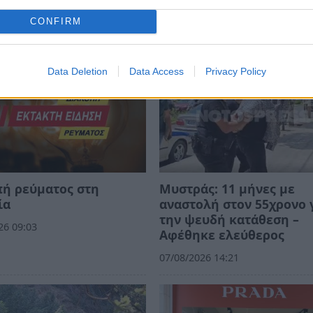
CONFIRM
Data Deletion
Data Access
Privacy Policy
ή ρεύματος στη
Μυστράς: 11 μήνες με
ία
αναστολή στον 55χρονο 
την ψευδή κατάθεση –
26 09:03
Αφέθηκε ελεύθερος
07/08/2026 14:21