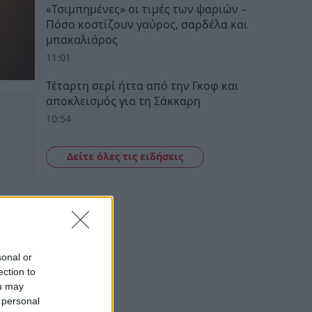
«Τσιμπημένες» οι τιμές των ψαριών –
Πόσο κοστίζουν γαύρος, σαρδέλα και
μπακαλιάρος
11:01
Τέταρτη σερί ήττα από την Γκοφ και
αποκλεισμός για τη Σάκκαρη
10:54
Δείτε όλες τις ειδήσεις
sonal or
ection to
ou may
 personal