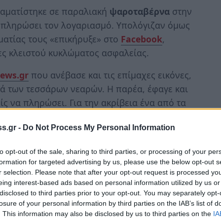
ραματίστηκε σε παραλιακή
ψαροταβέρνα
στην
α πληρώσει τον λογαριασμό. Υπολόγιζαν όμως
ματίας τους «επικήρυξε» στο
Facebook
,
ες κλειστού κυκλώματος ασφαλείας.
news.gr
που ανέβασε και τις επίμαχες εικόνες,
ά των τεσσάρων νεαρών. Η παρέα, έφαγε και
ίς να πληρώσει. Για την ακρίβεια ένα από τα
ημα και μόλις διαπίστωσε ότι το προσωπικό
s.gr -
Do Not Process My Personal Information
υς έκανε σήμα να φύγουν.
to opt-out of the sale, sharing to third parties, or processing of your per
formation for targeted advertising by us, please use the below opt-out s
r selection. Please note that after your opt-out request is processed y
eing interest-based ads based on personal information utilized by us or
disclosed to third parties prior to your opt-out. You may separately opt-
losure of your personal information by third parties on the IAB’s list of
. This information may also be disclosed by us to third parties on the
IA