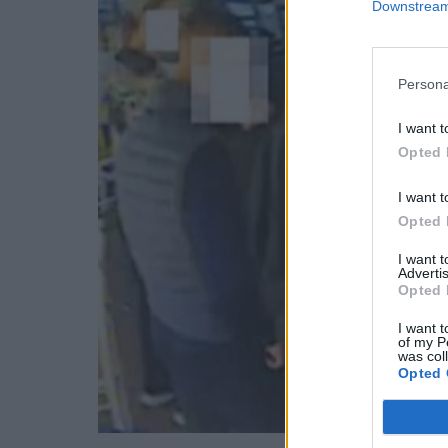
Downstream 
Persona
I want t
Opted 
I want t
Opted 
I want 
Advertis
Opted 
I want t
of my P
was col
Opted 