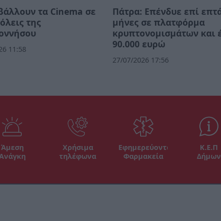
βάλλουν τα Cinema σε
Πάτρα: Επένδυε επί επτ
όλεις της
μήνες σε πλατφόρμα
οννήσου
κρυπτονομισμάτων και 
90.000 ευρώ
26 11:58
27/07/2026 17:56
Άμεση
Χρήσιμα
Εφημερεύοντα
Κ.Ε.Π
Ανάγκη
τηλέφωνα
Φαρμακεία
Δήμων