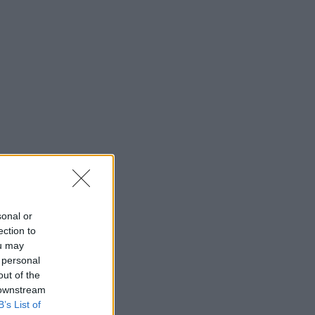
sonal or
ection to
ou may
 personal
out of the
 downstream
B’s List of