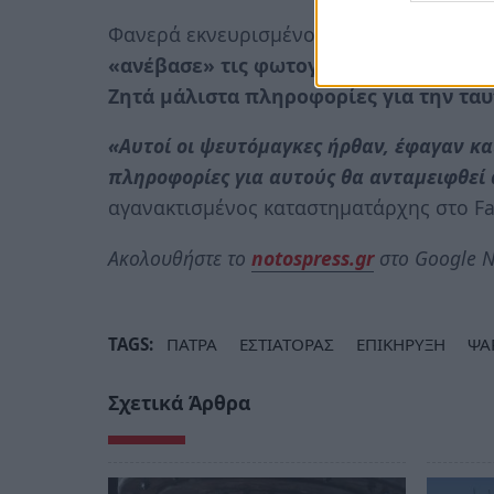
Φανερά εκνευρισμένος από το περιστατι
«ανέβασε» τις φωτογραφίες και το βίν
Ζητά μάλιστα πληροφορίες για την ταυ
«Αυτοί οι ψευτόμαγκες ήρθαν, έφαγαν κ
πληροφορίες για αυτούς θα ανταμειφθεί
αγανακτισμένος καταστηματάρχης στο Fa
Ακολουθήστε το
notospress.gr
στο Google N
TAGS:
ΠΑΤΡΑ
ΕΣΤΙΑΤΟΡΑΣ
ΕΠΙΚΗΡΥΞΗ
ΨΑ
Σχετικά Άρθρα