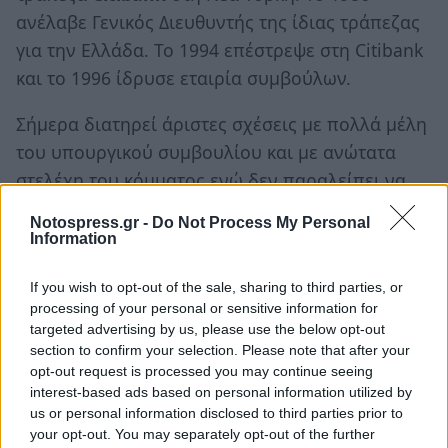
ανέλαβε Γενικός Διευθυντής της ίδιας τράπεζας
για την Ελλάδα. Το 1994 επέστρεψε στη Citibank
και το 1996 ίδρυσε εταιρία συμβούλων.
Σήμερα διατηρεί άριστες σχέσεις με πολλά μέλη
του υπουργικού συμβουλίου και με ανώτατα
στελέχη του κόμματος ενώ δεν παραλείπει να
κρατά «ζωντανές» σχέσεις με επιχειρηματικούς
Notospress.gr -
Do Not Process My Personal
παράγοντες σε όλο τον κόσμο.
Information
Ακολουθήστε το
notospress.gr
στο Google News και
If you wish to opt-out of the sale, sharing to third parties, or
μάθετε πρώτοι
όλες τις ειδήσεις
processing of your personal or sensitive information for
targeted advertising by us, please use the below opt-out
section to confirm your selection. Please note that after your
opt-out request is processed you may continue seeing
TAGS:
ΠΕΤΡΟΣ ΔΟΥΚΑΣ
ΔΗΜΟΣ ΣΠΑΡΤΗΣ
ΣΠΑΡΤΗ
interest-based ads based on personal information utilized by
us or personal information disclosed to third parties prior to
ΝΕΑ ΔΗΜΟΚΡΑΤΙΑ
your opt-out. You may separately opt-out of the further