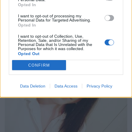
Opted In
I want to opt-out of processing my
Personal Data for Targeted Advertising.
Opted In
Νεάπολη: Η Ακαδημία Εμπορικού Ναυτικού
I want to opt-out of Collection, Use,
υποδέχεται 34 νέους σπουδαστές
Retention, Sale, and/or Sharing of my
Personal Data that Is Unrelated with the
Purposes for which it was collected.
05/08/2026 18:11
Opted Out
CONFIRM
Data Deletion
Data Access
Privacy Policy