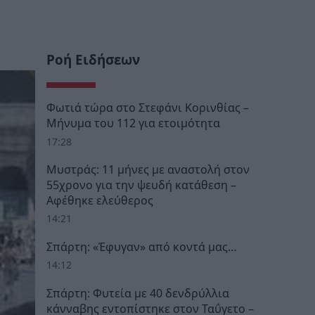
Ροή Ειδήσεων
Φωτιά τώρα στο Στεφάνι Κορινθίας –
Μήνυμα του 112 για ετοιμότητα
17:28
Μυστράς: 11 μήνες με αναστολή στον
55χρονο για την ψευδή κατάθεση –
Αφέθηκε ελεύθερος
14:21
Σπάρτη: «Έφυγαν» από κοντά μας…
14:12
Σπάρτη: Φυτεία με 40 δενδρύλλια
κάνναβης εντοπίστηκε στον Ταΰγετο –