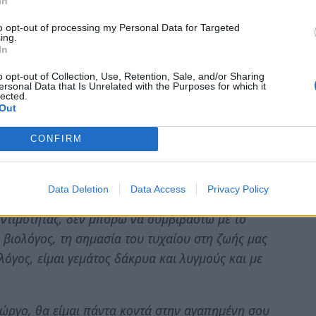
In
to opt-out of processing my Personal Data for Targeted
ing.
In
o opt-out of Collection, Use, Retention, Sale, and/or Sharing
ersonal Data that Is Unrelated with the Purposes for which it
lected.
Out
βραδιά. Η ζωή τα έφερε να περάσουμε μαζί
CONFIRM
ημιουργήσαμε μαζί κάτι πολύ ωραίο ένα
 πόλης μας συνεχίζουν να το αγαπάνε και να το
Data Deletion
Data Access
Privacy Policy
εντιμότητας, δεν μπορώ να συμβιβαστώ με το
βιολόγος, τη σημασία του τυχαίου στη ζωής μας
λόγος, είμαι γεμάτος δάκρυα και λυγμούς και με
ιώργο, θα είμαι πάντα κοντά στην αγαπημένη σου