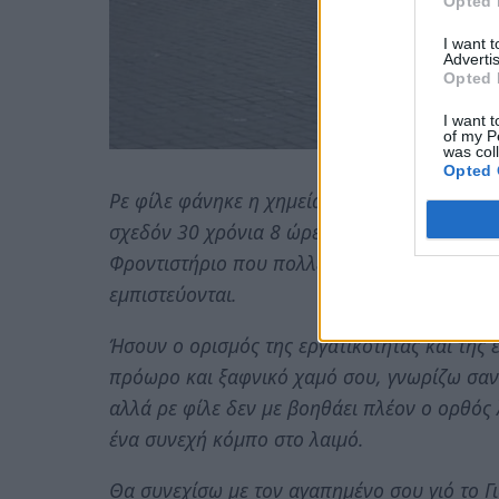
Opted 
I want 
Advertis
Opted 
I want t
of my P
was col
Opted 
Ρε φίλε φάνηκε η χημεία μας από τη πρώτη 
σχεδόν 30 χρόνια 8 ώρες μαζί κάθε μέρα. Δ
Φροντιστήριο που πολλές γενιές παιδιών της
εμπιστεύονται.
Ήσουν ο ορισμός της εργατικότητας και της 
πρόωρο και ξαφνικό χαμό σου, γνωρίζω σαν 
αλλά ρε φίλε δεν με βοηθάει πλέον ο ορθός 
ένα συνεχή κόμπο στο λαιμό.
Θα συνεχίσω με τον αγαπημένο σου γιό το Γ