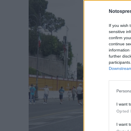
Notospres
If you wish 
sensitive in
confirm you
continue se
information 
further disc
participants
Downstream 
Persona
I want t
Opted 
I want t