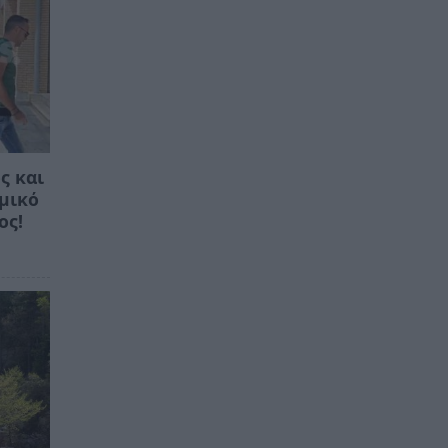
ς και
ομικό
ος!