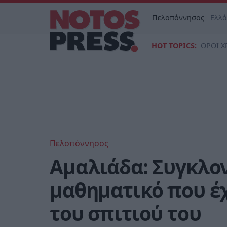
Πελοπόννησος
Ελλ
HOT TOPICS:
ΟΡΟΙ Χ
Πελοπόννησος
Αμαλιάδα: Συγκλον
μαθηματικό που έχ
του σπιτιού του