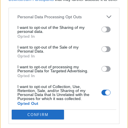
third parties.
Personal Data Processing Opt Outs
Μάνη: Πιάστηκε στα «πράσα» την ώρα που
παραλάμβανε δέμα με ναρκωτικά
I want to opt-out of the Sharing of my
personal data.
06/08/2026 12:49
Opted In
I want to opt-out of the Sale of my
Personal Data.
Opted In
I want to opt-out of processing my
Personal Data for Targeted Advertising.
Opted In
I want to opt-out of Collection, Use,
Retention, Sale, and/or Sharing of my
Personal Data that Is Unrelated with the
Purposes for which it was collected.
Opted Out
CONFIRM
Μεσσηνία: Διάσωση οικογένειας Γάλλων που