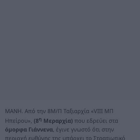
ΜΑΝΗ. Από την 8Μ/Π Ταξιαρχία «VIII ΜΠ
η
Ηπείρου»,
(8
Μεραρχία)
που εδρεύει στα
όμορφα Γιάννενα
, έγινε γνωστό ότι στην
περιοχή ευθύνης της υπάρχει το Στρατιωτικό