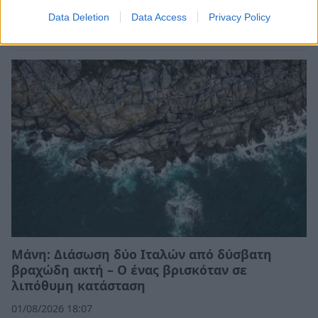
εγκλωβίστηκε στο Φαράγγι του Βυρού (video)
Data Deletion
Data Access
Privacy Policy
06/08/2026 09:39
Μάνη: Διάσωση δύο Ιταλών από δύσβατη
βραχώδη ακτή – Ο ένας βρισκόταν σε
λιπόθυμη κατάσταση
01/08/2026 18:07