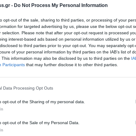
κότητας ΥΕ Εργατών Δασοπροστασίας και
s.gr -
Do Not Process My Personal Information
γών
to opt-out of the sale, sharing to third parties, or processing of your per
ορισμένου χρόνου (ΙΔΟΧ) διάρκειας πέντε (5)
formation for targeted advertising by us, please use the below opt-out s
r selection. Please note that after your opt-out request is processed y
eing interest-based ads based on personal information utilized by us or
disclosed to third parties prior to your opt-out. You may separately opt-
losure of your personal information by third parties on the IAB’s list of
τους 2023
του Δήμου Μονεμβασίας ως
. This information may also be disclosed by us to third parties on the
IA
Participants
that may further disclose it to other third parties.
έρα 15/5/2023 και λήγει την Παρασκευή
l Data Processing Opt Outs
φέρονται τα απαιτούμενα δικαιολογητικά τα
o opt-out of the Sharing of my personal data.
ώπως από τους ενδιαφερόμενους είτε θα
In
 bkolliakou@monemvasia.gr (Τα
o opt-out of the Sale of my Personal Data.
χείο).
In