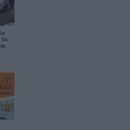
ία
 Οι
ται