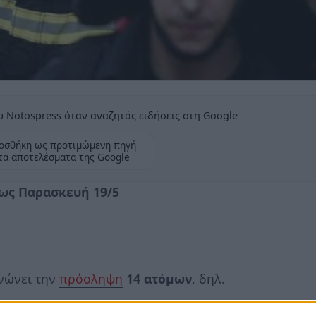
 Notospress όταν αναζητάς ειδήσεις στη Google
οσθήκη ως προτιμώμενη πηγή
τα αποτελέσματα της Google
ως Παρασκευή 19/5
νώνει την
πρόσληψη
14 ατόμων
, δηλ.