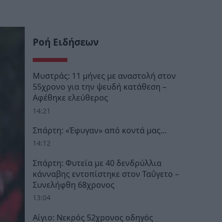
Ροή Ειδήσεων
Μυστράς: 11 μήνες με αναστολή στον
55χρονο για την ψευδή κατάθεση –
Αφέθηκε ελεύθερος
14:21
Σπάρτη: «Έφυγαν» από κοντά μας…
14:12
Σπάρτη: Φυτεία με 40 δενδρύλλια
κάνναβης εντοπίστηκε στον Ταΰγετο –
Συνελήφθη 68χρονος
13:04
Αίγιο: Νεκρός 52χρονος οδηγός