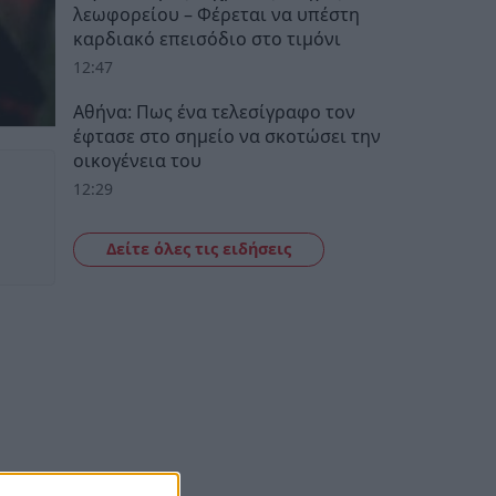
λεωφορείου – Φέρεται να υπέστη
καρδιακό επεισόδιο στο τιμόνι
12:47
Αθήνα: Πως ένα τελεσίγραφο τον
έφτασε στο σημείο να σκοτώσει την
οικογένεια του
12:29
Δείτε όλες τις ειδήσεις