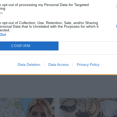
to opt-out of processing my Personal Data for Targeted
ing.
In
o opt-out of Collection, Use, Retention, Sale, and/or Sharing
ersonal Data that Is Unrelated with the Purposes for which it
lected.
Out
ews και μάθετε πρώτοι
όλες τις ειδήσεις
CONFIRM
Data Deletion
Data Access
Privacy Policy