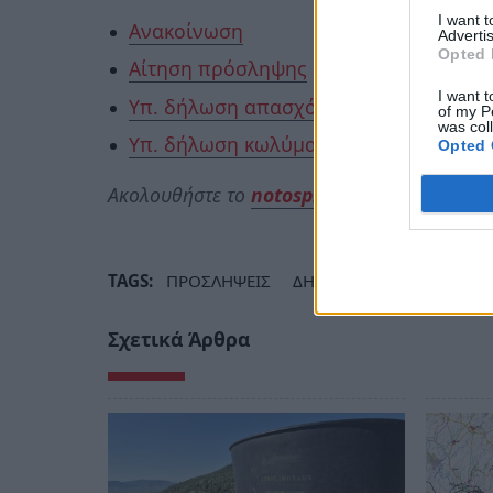
I want 
Ανακοίνωση
Advertis
Opted 
Αίτηση πρόσληψης
I want t
Υπ. δήλωση απασχόλησης 12μήνου
of my P
was col
Υπ. δήλωση κωλύματος
Opted 
Ακολουθήστε το
notospress.gr
στο Google N
TAGS:
ΠΡΟΣΛΗΨΕΙΣ
ΔΗΜΟΣ ΜΟΝΕΜΒΑΣΙΑΣ
Σχετικά Άρθρα