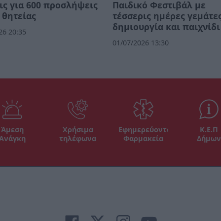
ις για 600 προσλήψεις
Παιδικό Φεστιβάλ με
 θητείας
τέσσερις ημέρες γεμάτε
δημιουργία και παιχνίδι
26 20:35
01/07/2026 13:30
Άμεση
Χρήσιμα
Εφημερεύοντα
Κ.Ε.Π
Ανάγκη
τηλέφωνα
Φαρμακεία
Δήμων