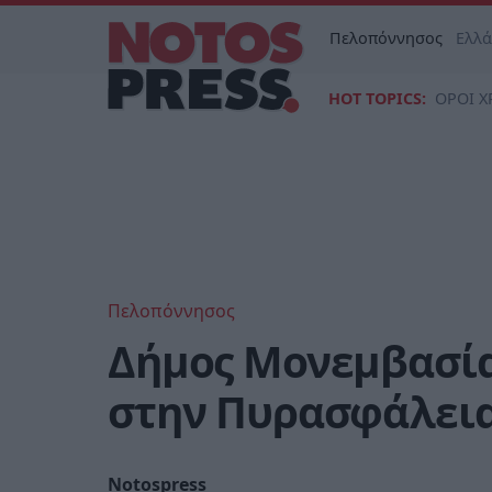
Πελοπόννησος
Ελλ
HOT TOPICS:
ΟΡΟΙ Χ
Πελοπόννησος
Δήμος Μονεμβασία
στην Πυρασφάλει
Notospress