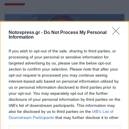
Notospress.gr -
Do Not Process My Personal
Information
If you wish to opt-out of the sale, sharing to third parties, or
processing of your personal or sensitive information for
targeted advertising by us, please use the below opt-out
section to confirm your selection. Please note that after your
opt-out request is processed you may continue seeing
interest-based ads based on personal information utilized by
us or personal information disclosed to third parties prior to
Λακωνία: Ο Δημήτρης Μανιατάκος ακούει
your opt-out. You may separately opt-out of the further
αλλά δεν μιλάει – Θα είναι υποψήφιος
disclosure of your personal information by third parties on the
δήμαρχος Ευρώτα;
IAB’s list of downstream participants. This information may
also be disclosed by us to third parties on the
IAB’s List of
06/08/2026 13:10
Downstream Participants
that may further disclose it to other
third parties.