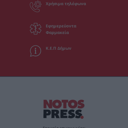
Χρήσιμα τηλέφωνα
Εφημερεύοντα
Φαρμακεία
Κ.Ε.Π Δήμων