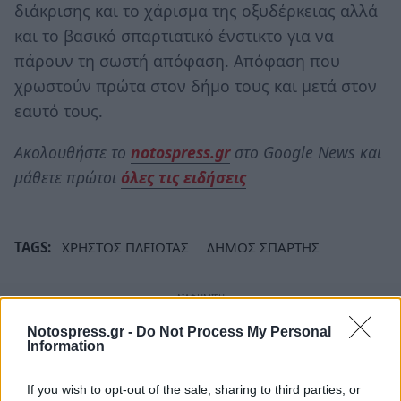
διάκρισης και το χάρισμα της οξυδέρκειας αλλά
και το βασικό σπαρτιατικό ένστικτο για να
πάρουν τη σωστή απόφαση. Απόφαση που
χρωστούν πρώτα στον δήμο τους και μετά στον
εαυτό τους.
Ακολουθήστε το
notospress.gr
στο Google News και
μάθετε πρώτοι
όλες τις ειδήσεις
TAGS:
ΧΡΗΣΤΟΣ ΠΛΕΙΩΤΑΣ
ΔΗΜΟΣ ΣΠΑΡΤΗΣ
Notospress.gr -
Do Not Process My Personal
Information
If you wish to opt-out of the sale, sharing to third parties, or