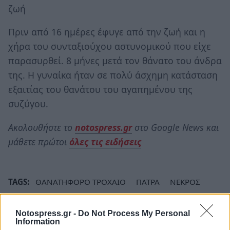
ζωή
Πριν από 16 ημέρες έφυγε από την ζωή και η
χήρα του συνταξιούχου αστυνομικού που είχε
παρασυρθεί. 8 μήνες μετά τον θάνατο του άνδρα
της. Η γυναίκα ήταν σε πολύ άσχημη κατάσταση
εξαιτίας του θανάτου του αγαπημένου της
συζύγου.
Ακολουθήστε το
notospress.gr
στο Google News και
μάθετε πρώτοι
όλες τις ειδήσεις
TAGS:
ΘΑΝΑΤΗΦΟΡΟ ΤΡΟΧΑΙΟ
ΠΑΤΡΑ
ΝΕΚΡΟΣ
ΚΟΙΝΩΝΙΑ
ΑΝΤΩΝΗΣ ΔΙΓΓΕΛΟΠΟΥΛΟΣ
Notospress.gr -
Do Not Process My Personal
Information