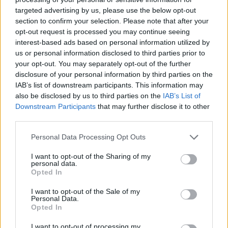
Δυτική Μάνη: Συνεχίζονται οι
targeted advertising by us, please use the below opt-out
προφεστιβαλικές δράσεις του 3ου Kardamili
section to confirm your selection. Please note that after your
Art Doc Festival
opt-out request is processed you may continue seeing
interest-based ads based on personal information utilized by
05/08/2026 20:32
us or personal information disclosed to third parties prior to
your opt-out. You may separately opt-out of the further
disclosure of your personal information by third parties on the
IAB’s list of downstream participants. This information may
also be disclosed by us to third parties on the
IAB’s List of
Downstream Participants
that may further disclose it to other
third parties.
Personal Data Processing Opt Outs
I want to opt-out of the Sharing of my
personal data.
Opted In
I want to opt-out of the Sale of my
Personal Data.
Κορινθία: Παραδίδονται τρία σημαντικά έργα
Opted In
προστασίας και ανάδειξης μνημείων
I want to opt-out of processing my