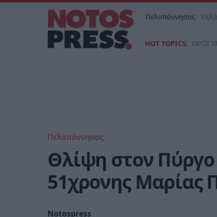
Πελοπόννησος
Ελλ
HOT TOPICS:
ΟΡΟΙ Χ
Πελοπόννησος
Θλίψη στον Πύργο 
51χρονης Μαρίας 
Notospress