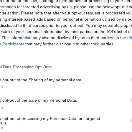
αιογράφου Μαρίας Πλαστουργού.
to opt-out of the sale, sharing to third parties, or processing of your per
formation for targeted advertising by us, please use the below opt-out s
r selection. Please note that after your opt-out request is processed y
άδες είχε μια έντονη αδιαθεσία και
eing interest-based ads based on personal information utilized by us or
ο του Πύργου.
disclosed to third parties prior to your opt-out. You may separately opt-
losure of your personal information by third parties on the IAB’s list of
σεις της και κρίθηκε αναγκαία η νοσηλεία
. This information may also be disclosed by us to third parties on the
IA
που και νοσηλεύτηκε για αρκετές ημέρες και
Participants
that may further disclose it to other third parties.
τεξε, αφήνοντας την τελευταία της πνοή.
α όσους γνώρισαν τη Μαρία ή Μαίρη, όπως
l Data Processing Opt Outs
της άνθρωποι.
o opt-out of the Sharing of my personal data.
ύ που καμάρωνε τα τελευταία χρόνια σαν
In
o opt-out of the Sale of my Personal Data.
In
ική, όμορφη και φινετσάτη, γυναίκα…
γη σαν επαγγελματίας. Ένας άνθρωπος έξω
to opt-out of processing my Personal Data for Targeted
ing.
α, διασκέδαση και εμπειρίες.
In