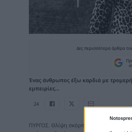
Δες περισσότερα άρθρα του
Πρ
σ
Ένας άνθρωπος έξω καρδιά με τρομερή 
εμπειρίες...
24
Notospres
ΠΥΡΓΟΣ. Θλίψη σκόρπισε στην κοινωνία