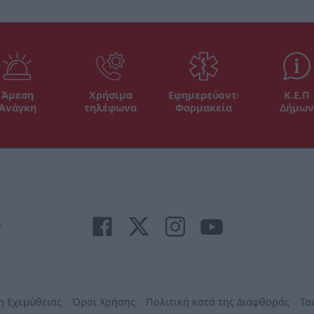
Άμεση
Χρήσιμα
Εφημερεύοντα
Κ.Ε.Π
Ανάγκη
τηλέφωνα
Φαρμακεία
Δήμων
r
η Εχεμύθειας
Όροι Χρήσης
Πολιτική κατά της Διαφθοράς
Τα