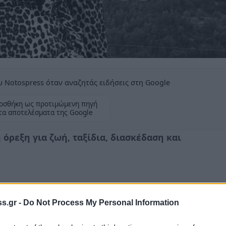
 Notospress όταν αναζητάς ειδήσεις στη Google
οσθήκη ως προτιμώμενη πηγή
τα αποτελέσματα της Google
όρεξη για ζωή, ταξίδια, διασκέδαση και
s.gr -
Do Not Process My Personal Information
 του
Πύργου
η δυσάρεστη είδηση του