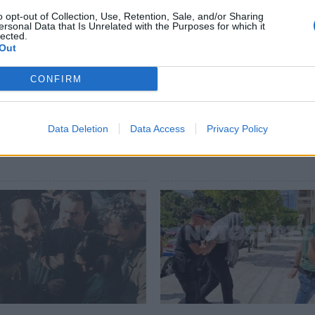
o opt-out of Collection, Use, Retention, Sale, and/or Sharing
ersonal Data that Is Unrelated with the Purposes for which it
lected.
ews και μάθετε πρώτοι
όλες τις ειδήσεις
Out
CONFIRM
ΚΟΜΕΙΟ ΠΥΡΓΟΥ
ΘΑΝΑΤΟΣ
ΜΑΡΙΑ ΠΛΑΣΤΟΥΡΓΟΥ
Data Deletion
Data Access
Privacy Policy