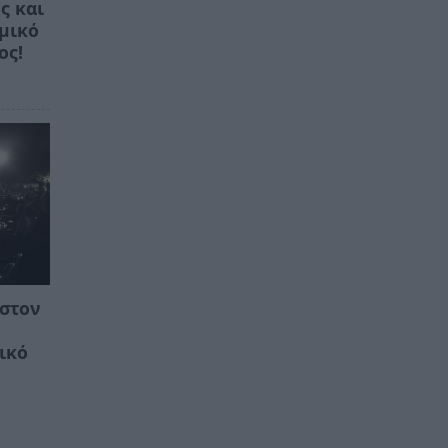
ς και
ομικό
ος!
 στον
ικό