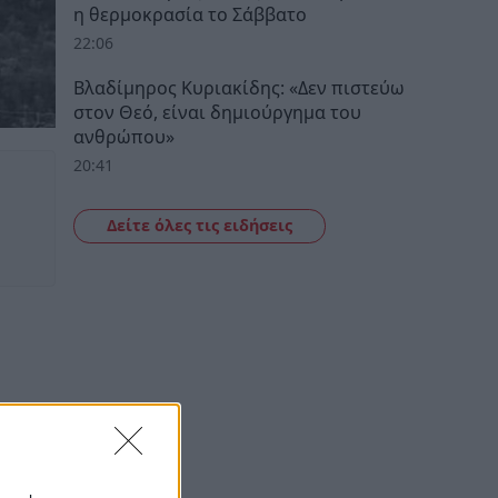
η θερμοκρασία το Σάββατο
22:06
Βλαδίμηρος Κυριακίδης: «Δεν πιστεύω
στον Θεό, είναι δημιούργημα του
ανθρώπου»
20:41
Δείτε όλες τις ειδήσεις