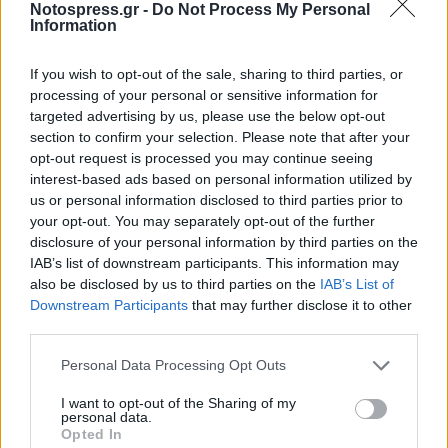
ανάπτυξης, παράδειγμα για την έξοδο της χώρας από
Notospress.gr -
Do Not Process My Personal
Information
την κρίση. Εμείς, αφήσαμε στην άκρη τα φορτία που
μας βάρυναν, επωμιστήκαμε τις ευθύνες μας και
If you wish to opt-out of the sale, sharing to third parties, or
αποφασίσαμε να επανορθώσουμε τη βλάβη που όλοι
processing of your personal or sensitive information for
targeted advertising by us, please use the below opt-out
εμείς, σε διαφορετικό βαθμό, διενεργήσαμε. Ας
section to confirm your selection. Please note that after your
σεβαστούμε λοιπόν όλοι τον πελοποννησιακό λαό,
opt-out request is processed you may continue seeing
και ειδικότερα τους Λάκωνες συμπολίτες μας, οι
interest-based ads based on personal information utilized by
us or personal information disclosed to third parties prior to
οποίοι παλεύουν να κερδίσουν την ευημερία και ένα
your opt-out. You may separately opt-out of the further
καλύτερο αύριο..
disclosure of your personal information by third parties on the
IAB’s list of downstream participants. This information may
Πρέπει να σταθούμε όλοι μαζί στο ύψος των
also be disclosed by us to third parties on the
IAB’s List of
Downstream Participants
that may further disclose it to other
περιστάσεων, προκειμένου να αποκαταστήσουμε τις
third parties.
παθογένειες που μας κληροδοτήθηκαν και να
επιταχύνουμε το βηματισμό μας στο αύριο.
Personal Data Processing Opt Outs
Επαναλαμβάνουμε σήμερα τη δέσμευση μας για την
I want to opt-out of the Sharing of my
personal data.
γρήγορη απεμπλοκή των μεγάλων οδικών δικτύων
Opted In