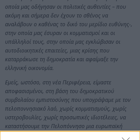
οποία μας οδήγησαν οι πολιτικές αυθεντίες – που
ακόμη και σήμερα δεν έχουν το σθένος να
αναλάβουν ο καθένας το δικό του μερίδιο ευθύνης-,
στην οποία μας έσυραν οι κομματισμοί και οι
υπάλληλοί τους, στην οποία μας εγκλώβισαν οι
αυτοδιοικητικές επαιτείες, μιας κρίσης που
καταρράκωσε τη δημοκρατία και αφαίμαξε την
ελληνική οικονομία.
Εμείς, ωστόσο, στη νέα Περιφέρεια, είμαστε
αποφασισμένοι, στη βάση του δημοκρατικού
συμβολαίου εμπιστοσύνης που υπογράψαμε με τον
πελοποννησιακό λαό, χωρίς κομματισμούς, χωρίς
υστεροβουλίες, χωρίς προσωπικές ιδιοτέλειες, να
καταστήσουμε την Πελοπόννησο μια ευρωπαϊκή
περιφέρεια, πρότυπο τοπικής οικονομίας, πυρήνα