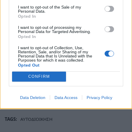
όπως την επανένταξη του έργου Σπάρτη –Πυρί και
I want to opt-out of the Sale of my
την αποκατάσταση των προβλήμάτων στους οδικούς
Personal Data.
άξονες της Μακρυνάρας και της παράκαμψης
Opted In
Σελλασίας και βεβαίως, επαναλαμβάνουμε τον
I want to opt-out of processing my
Personal Data for Targeted Advertising.
στοχευμένο μας προγραμματισμό, προκειμένου η
Opted In
Περιφέρεια Πελοποννήσου να γίνει παράδειγμα προς
I want to opt-out of Collection, Use,
μίμηση σε απορροφητικότητα πόρων, έστω κι αν
Retention, Sale, and/or Sharing of my
Personal Data that Is Unrelated with the
μέχρι σήμερα οι διάφορες διορισμένες διοικήσεις
Purposes for which it was collected.
Opted Out
την είχαν κατατάξει στις τελευταίες θέσεις.
CONFIRM
Είναι αυτονόητο ότι αρμόδιοι σε αυτό τον τόπο είναι
εκείνοι που όρισε ο λαός της Λακωνίας και της
Πελοποννήσου με την πρόσφατη ετυμηγορία του».
Data Deletion
Data Access
Privacy Policy
TAGS:
ΑΥΤΟΔΙΟΙΚΗΣΗ