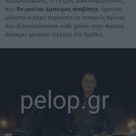
τραυματισμένος. Ο Πέτρος Σακελλαρόπουλος,
που
θεωρείται έμπειρος αναβάτης
, έχοντας
μάλιστα συνεχή παρουσία σε ιππικούς αγώνες
που διοργανώνονται κάθε χρόνο στην Ακράτα,
διατηρεί γραφείο τελετών στο Κράθιο.