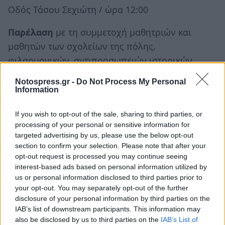
Οδός Τάσου Σεχιώτη / ώρα 12:00
Παρέλαση
με τη συμμετοχή μαθητριών και
μαθητών των σχολείων της πόλης,
φιλαρμονικών, αντιπροσωπειών ιστορικών
πόλεων, του Πανελληνίου Συλλόγου Απογόνων
Notospress.gr -
Do Not Process My Personal
Μακεδονομάχων, χορευτικών συνόλων,
Information
συλλόγων, Προσκόπων, Οδηγών, τμημάτων των
If you wish to opt-out of the sale, sharing to third parties, or
Ενόπλων Δυνάμεων και των Σωμάτων Ασφαλείας
processing of your personal or sensitive information for
targeted advertising by us, please use the below opt-out
Κυριακή 24 Σεπτεμβρίου
section to confirm your selection. Please note that after your
opt-out request is processed you may continue seeing
Πλατεία Άρεως / ώρα 20:30
interest-based ads based on personal information utilized by
us or personal information disclosed to third parties prior to
Όραμα Eλευθερίας
your opt-out. You may separately opt-out of the further
disclosure of your personal information by third parties on the
Έτσι συνεχίζονται όλα!
IAB’s list of downstream participants. This information may
also be disclosed by us to third parties on the
IAB’s List of