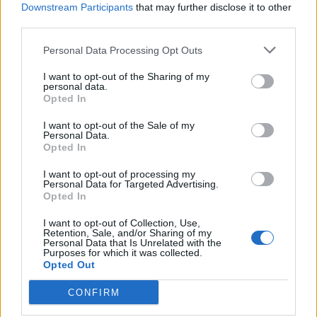
Μελωδικό ταξίδι από τη σύγχρονη Τρίπολη στην
Downstream Participants
that may further disclose it to other
third parties.
ιστορία και τους μύθους που συνδέονται με
αυτή
Personal Data Processing Opt Outs
I want to opt-out of the Sharing of my
KEIMENA – ΣΤΙΧΟΙ
personal data.
Opted In
Έφη Παναγοπούλου
I want to opt-out of the Sale of my
Personal Data.
ΜΟΥΣΙΚΗ
Opted In
I want to opt-out of processing my
Γιώργος Βούκανος
Personal Data for Targeted Advertising.
Opted In
ΣΟΛΙΣΤ
I want to opt-out of Collection, Use,
Retention, Sale, and/or Sharing of my
Βασίλης Σαλέας
Personal Data that Is Unrelated with the
Purposes for which it was collected.
Opted Out
ΑΦΗΓΗΤΕΣ
CONFIRM
Λεωνίδας Κακούρης, Χρύσα Ρώμα