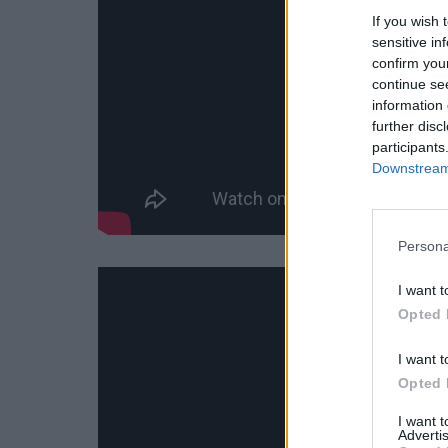
If you wish 
sensitive in
confirm you
continue se
information 
further disc
participants
Downstream 
Persona
I want t
Opted 
I want t
Opted 
I want 
Advertis