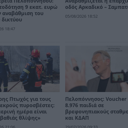
έρεια Πελοποννήσου:
Αναβαθμίζεται η επαρχ
οδότηση 9 εκατ. ευρώ
οδός Αρκαδικό – Σαμπατ
ν αναβάθμιση του
05/08/2026 18:52
 δικτύου
26 18:47
ης Πτωχός για τους
Πελοπόννησος: Voucher 
νεκρούς πυροσβέστες:
8.976 παιδιά σε
ερινή ημέρα είναι
βρεφονηπιακούς σταθμ
βαθιάς θλίψης»
και ΚΔΑΠ
26 21:06
29/07/2026 09:33