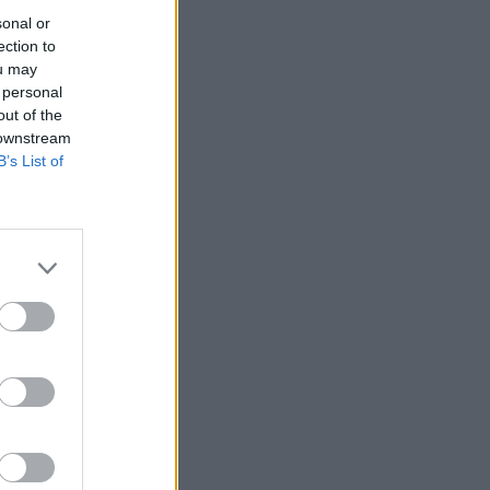
sonal or
ection to
ou may
 personal
out of the
 downstream
B’s List of