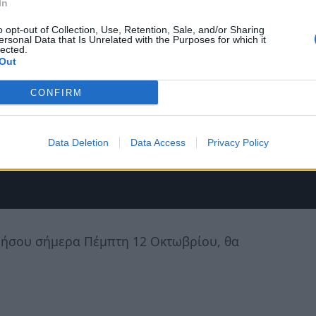
In
o opt-out of Collection, Use, Retention, Sale, and/or Sharing
ersonal Data that Is Unrelated with the Purposes for which it
lected.
Out
CONFIRM
Data Deletion
Data Access
Privacy Policy
ήσου σήμερα Πέμπτη 12 Οκτωβρίου, θα