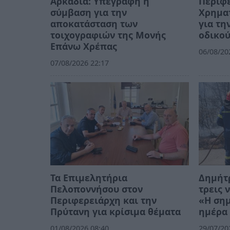
Αρκαδία: Υπεγράφη η
Περιφ
σύμβαση για την
Χρηματ
αποκατάσταση των
για τη
τοιχογραφιών της Μονής
οδικού
Επάνω Χρέπας
06/08/20
07/08/2026 22:17
Τα Επιμελητήρια
Δημήτρ
Πελοποννήσου στον
τρεις 
Περιφερειάρχη και την
«Η σημ
Πρύτανη για κρίσιμα θέματα
ημέρα 
01/08/2026 08:40
29/07/20