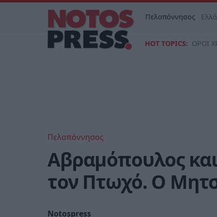
Πελοπόννησος
Ελλ
HOT TOPICS:
ΟΡΟΙ Χ
Πελοπόννησος
Αβραμόπουλος και
τον Πτωχό. Ο Μητ
Notospress