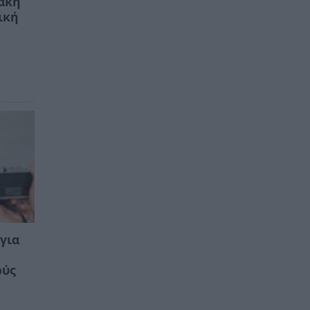
ιακή
ική
για
ούς