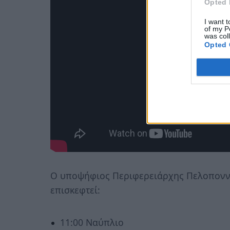
Opted 
I want t
of my P
was col
Opted 
Ο υποψήφιος Περιφερειάρχης Πελοπονν
επισκεφτεί:
11:00 Ναύπλιο