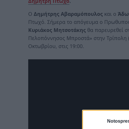
Δημήτρη Πτωχό
.
Ο
Δημήτρης Αβαραμόπουλος
και ο
Άδω
Πτωχό. Σήμερα το απόγευμα ο Πρωθυπου
Κυριάκος Μητσοτάκης
θα παρευρεθεί σ
Πελοπόννησος Μπροστά» στην Τρίπολη (Ε
Οκτωβρίου, στις 19:00.
Notospres