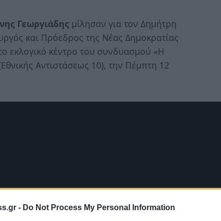
νης Γεωργιάδης
μίλησαν για τον Δημήτρη
ργός και Πρόεδρος της Νέας Δημοκρατίας
το εκλογικό κέντρο του συνδυασμού «Η
θνικής Αντιστάσεως 10), την Πέμπτη 12
s.gr -
Do Not Process My Personal Information