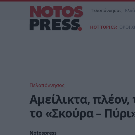
Πελοπόννησος
Ελλ
HOT TOPICS:
ΟΡΟΙ Χ
Πελοπόννησος
Αμείλικτα, πλέον,
το «Σκούρα – Πύρι
Notospress