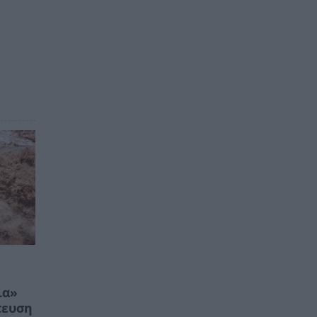
ια»
τευση