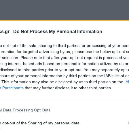
s.gr -
Do Not Process My Personal Information
to opt-out of the sale, sharing to third parties, or processing of your per
φως της δημοσιότητας, αλλά γίνονταν γνωστές σε
formation for targeted advertising by us, please use the below opt-out s
r selection. Please note that after your opt-out request is processed y
οδιοικητικούς παράγοντες μέσω του Νομαρχιακού
eing interest-based ads based on personal information utilized by us or
 τ. Ν. Α. σήμερα υπαγόμενες στην Περιφερειακή
disclosed to third parties prior to your opt-out. You may separately opt-
σια έγγραφα που τηρούνται στα δημόσια αρχεία.
losure of your personal information by third parties on the IAB’s list of
. This information may also be disclosed by us to third parties on the
IA
Participants
that may further disclose it to other third parties.
ποτελεί υπεύθυνη πολιτική στάση, το να
ρόβλημα και όχι εκείνοι που το δημιουργούν;
l Data Processing Opt Outs
ούν και να κινητοποιηθούν όλες οι πολιτικές
τυξιακό έργο για την Λακωνία και ειδικά για την
o opt-out of the Sharing of my personal data.
αν θετική τόσον η ανταπόκριση του βουλευτή