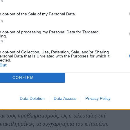
In
ης ερώτησης στη Βουλή, όσον και η τάχιστη
o opt-out of the Sale of my Personal Data.
κεντρωμένης Διοίκησης, με συγκεκριμένη
In
ι απόδοσης πειθαρχικών και ποινικών ευθυνών,
 αρμοδιοτήτων του, ενέργειες στις οποίες
to opt-out of processing my Personal Data for Targeted
ing.
In
o opt-out of Collection, Use, Retention, Sale, and/or Sharing
ώ τον κ.Αναστάσιο Αποστολόπουλο γιατί για
ersonal Data that Is Unrelated with the Purposes for which it
lected.
ω στείλει, έλαβα απάντηση, αλλά και για το
Out
CONFIRM
νία το ζήτημα της διάσωσης του σημαντικού
 επαναχρηματοδότησή του προκειμένου να
στόχου αυτού, αναμένω την ουσιαστική
Data Deletion
Data Access
Privacy Policy
μας. Γι’ αυτό επιτρέψτε μου το δικαίωμα να
ι τους προβληματισμούς, ως ο τελευταίος επί
πανειλημμένως τα συγχαρητήρια του κ.Τατούλη,