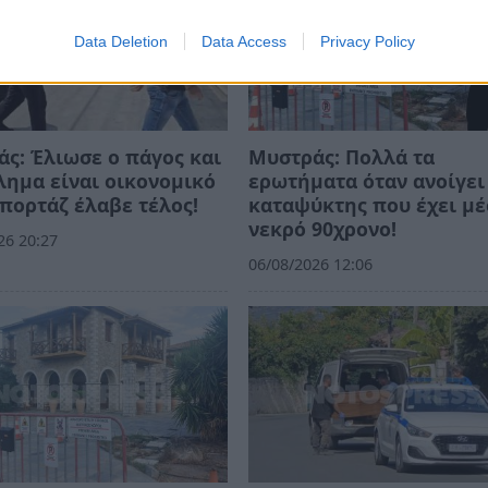
Data Deletion
Data Access
Privacy Policy
ς: Έλιωσε ο πάγος και
Μυστράς: Πολλά τα
λημα είναι οικονομικό
ερωτήματα όταν ανοίγει
επορτάζ έλαβε τέλος!
καταψύκτης που έχει μ
νεκρό 90χρονο!
26 20:27
06/08/2026 12:06