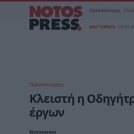
Πελοπόννησος
Ελλ
HOT TOPICS:
ΟΡΟΙ Χ
Πελοπόννησος
Κλειστή η Οδηγήτ
έργων
Notospress