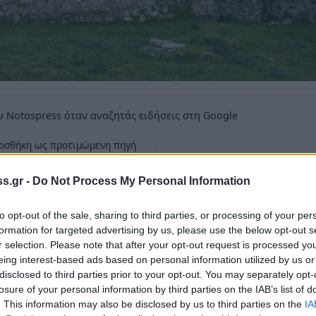
 Notospress όταν αναζητάς ειδήσεις στη Google
οσθήκη ως προτιμώμενη πηγή
τα αποτελέσματα της Google
s.gr -
Do Not Process My Personal Information
ην Κάτω Χώρα του Μυστρά θα παραμείνει
ες από την Τρίτη, 14 Νοεμβρίου 2023
to opt-out of the sale, sharing to third parties, or processing of your per
formation for targeted advertising by us, please use the below opt-out s
r selection. Please note that after your opt-out request is processed y
eing interest-based ads based on personal information utilized by us or
disclosed to third parties prior to your opt-out. You may separately opt-
losure of your personal information by third parties on the IAB’s list of
υστρά
βρίσκεται σε εξέλιξη ήδη από το 2022
. This information may also be disclosed by us to third parties on the
IA