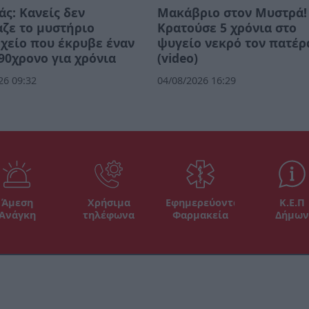
ς: Κανείς δεν
Μακάβριο στον Μυστρά!
ζε το μυστήριο
Κρατούσε 5 χρόνια στο
χείο που έκρυβε έναν
ψυγείο νεκρό τον πατέρ
90χρονο για χρόνια
(video)
26 09:32
04/08/2026 16:29
Άμεση
Χρήσιμα
Εφημερεύοντα
Κ.Ε.Π
Ανάγκη
τηλέφωνα
Φαρμακεία
Δήμων