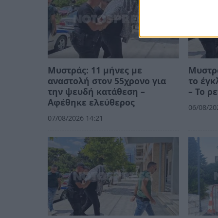
Μυστράς: 11 μήνες με
Μυστρά
αναστολή στον 55χρονο για
το έγκ
την ψευδή κατάθεση –
– Το ρ
Αφέθηκε ελεύθερος
06/08/20
07/08/2026 14:21