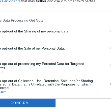
 Ανθεκτικότητας έργο «Πυρόσβεση
Participants
that may further disclose it to other third parties.
 εξασφάλιση της απαιτούμενης προστασίας
του Μυστρά σε περίπτωση πυρκαγιάς.
l Data Processing Opt Outs
ης
Οδηγήτριας
(Αφεντικό) στην Κάτω Χώρα
o opt-out of the Sharing of my personal data.
ιστός για τους επισκέπτες από την Τρίτη, 14
In
α του θα υπάρξει έγκαιρη ενημέρωση.
o opt-out of the Sale of my Personal Data.
ews και μάθετε πρώτοι
όλες τις ειδήσεις
In
to opt-out of processing my Personal Data for Targeted
ing.
ΡΑ
ΜΥΣΤΡΑΣ
In
o opt-out of Collection, Use, Retention, Sale, and/or Sharing
ersonal Data that Is Unrelated with the Purposes for which it
lected.
Out
CONFIRM