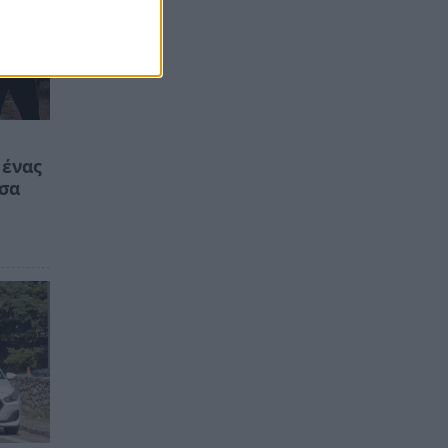
 ένας
έσα