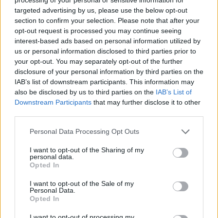
targeted advertising by us, please use the below opt-out
section to confirm your selection. Please note that after your
opt-out request is processed you may continue seeing
interest-based ads based on personal information utilized by
us or personal information disclosed to third parties prior to
your opt-out. You may separately opt-out of the further
disclosure of your personal information by third parties on the
IAB’s list of downstream participants. This information may
also be disclosed by us to third parties on the
IAB’s List of
Το ερώτημα είναι ότι οι θρασύτατοι κακοποιοί
Downstream Participants
that may further disclose it to other
κάπου διοχετεύουν τα κλοπιμαία, προφανώς σε
third parties.
άλλη περιοχή. Έτσι όπως εξελίσσονται τα
Personal Data Processing Opt Outs
πράγματα ιδιοκτήτες θα τοποθετούν στους
I want to opt-out of the Sharing of my
ελαιώνες κάμερες ή θα υποχρεωθούν σε ψηλές
personal data.
περιφράξεις. Ότι και να κάνουν όμως, όταν οι
Opted In
καλλιέργειες είναι απομονωμένες και όσο το
I want to opt-out of the Sale of my
Personal Data.
ελαιόλαδο έχει τιμή τα κρούσματα κλοπών και
Opted In
φθορών περιουσίας θα αυξάνονται. Τα χωριά θα
I want to opt-out of processing my