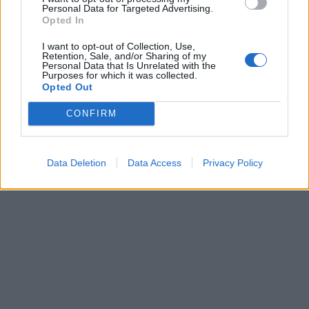
υποχρεωθούν σε νυκτερινές περιπολίες οι
Personal Data for Targeted Advertising.
Opted In
οποίες ας ευχηθούμε να μην είναι ένοπλες.
I want to opt-out of Collection, Use,
Retention, Sale, and/or Sharing of my
Personal Data that Is Unrelated with the
Purposes for which it was collected.
Opted Out
CONFIRM
Data Deletion
Data Access
Privacy Policy