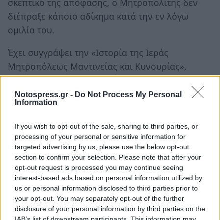
σκεπτικό της απόφασης, ο Μητροπολίτης δεν
διέπραξε κάποιο αδίκημα κατά την εν λόγω
ομιλία του.
Έχει συγγράψει την «Ιστορία της Ιεράς
Μητροπόλεως Μαντινείας και Κυνουρίας»,
έκδοση Εταιρείας Πελοποννησιακών Σπουδών,
(αρ. 10, τ. Α΄ – Β΄, Αθήναι 2000).
Notospress.gr -
Do Not Process My Personal
Information
Ακολουθήστε το
notospress.gr
στο Google News και
If you wish to opt-out of the sale, sharing to third parties, or
μάθετε πρώτοι
όλες τις ειδήσεις
processing of your personal or sensitive information for
targeted advertising by us, please use the below opt-out
section to confirm your selection. Please note that after your
opt-out request is processed you may continue seeing
TAGS:
ΑΡΚΑΔΙΑ
interest-based ads based on personal information utilized by
ΜΗΤΡΟΠΟΛΙΤΗΣ ΜΑΝΤΙΝΕΙΑΣ ΚΑΙ ΚΥΝΟΥΡΙΑΣ
us or personal information disclosed to third parties prior to
your opt-out. You may separately opt-out of the further
ΕΚΚΛΗΣΙΑ
ΕΦΥΓΑΝ
ΚΟΙΝΩΝΙΑ
disclosure of your personal information by third parties on the
IAB’s list of downstream participants. This information may