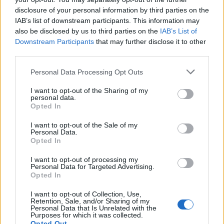
disclosure of your personal information by third parties on the
IAB’s list of downstream participants. This information may
also be disclosed by us to third parties on the
IAB’s List of
Downstream Participants
that may further disclose it to other
third parties.
Personal Data Processing Opt Outs
Στον ανακριτή Ναυπλίου οι δύο Ινδοί που
I want to opt-out of the Sharing of my
κατηγορούνται για τη δολοφονία του
personal data.
59χρονου ψυχολόγου
Opted In
04/08/2026 13:24
I want to opt-out of the Sale of my
Personal Data.
Opted In
I want to opt-out of processing my
Personal Data for Targeted Advertising.
Opted In
I want to opt-out of Collection, Use,
Retention, Sale, and/or Sharing of my
Personal Data that Is Unrelated with the
Purposes for which it was collected.
Opted Out