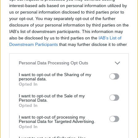
υπουργείων».
interest-based ads based on personal information utilized by
us or personal information disclosed to third parties prior to
your opt-out. You may separately opt-out of the further
Δεν κουνάμε τις νίκες μας…
disclosure of your personal information by third parties on the
IAB’s list of downstream participants. This information may
Τέλος, απευθυνόμενος ο Παύλος Μαρινάκης
also be disclosed by us to third parties on the
IAB’s List of
προς τους συγκεντρωμένους, υπογράμμισε ότι
Downstream Participants
that may further disclose it to other
third parties.
«εμείς οι νεοδημοκράτες δεν ήμασταν, ούτε θα
γίνουμε ποτέ αλαζόνες»
και συνέχισε:
«Δεν κουνάμε
Personal Data Processing Opt Outs
το εκλογικό αποτέλεσμα και το επιδεικνύουμε, γιατί
I want to opt-out of the Sharing of my
αλίμονο αν το κάναμε αυτό ειδικά σε εποχές τόσων
personal data.
Opted In
πολλών εισαγόμενων κρίσεων. Σίγουρα χαιρόμαστε
με κάθε επιτυχία, πανηγυρίζουμε τις νίκες μας,
I want to opt-out of the Sale of my
Personal Data.
είμαστε μαζί και στα εύκολα και στα δύσκολα».
Opted In
I want to opt-out of processing my
Ακολουθήστε το
notospress.gr
στο Google News και
Personal Data for Targeted Advertising.
μάθετε πρώτοι
όλες τις ειδήσεις
Opted In