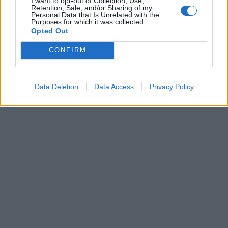
I want to opt-out of Collection, Use,
Retention, Sale, and/or Sharing of my
Personal Data that Is Unrelated with the
TAGS:
ΑΙΓΙΟ
ΠΑΥΛΟΣ ΜΑΡΙΝΑΚΗΣ
ΝΟΜΟΣΧΕΔΙΟ
Purposes for which it was collected.
Opted Out
ΑΕΙ
CONFIRM
Data Deletion
Data Access
Privacy Policy