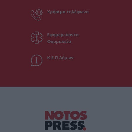
Χρήσιμα τηλέφωνα
Εφημερεύοντα
Φαρμακεία
Κ.Ε.Π Δήμων