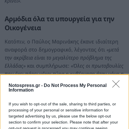
κρίνει».
Αρμόδια όλα τα υπουργεία για την
Οικογένεια
Κατόπιν, ο Παύλος Μαρινάκης έκανε ιδιαίτερη
αναφορά στο δημογραφικό, λέγοντας ότι
«μετά
την ακρίβεια είναι το μεγαλύτερο πρόβλημα της
Ελλάδας»
και συμπλήρωσε:
«Όλες οι πρωτοβουλίες
που έχει πάρει μέχρι τώρα η κυβέρνηση ήταν μόνο η
αρχή, διότι οφείλουμε να στηρίξουμε την ελληνική
Notospress.gr -
Do Not Process My Personal
οικογένεια, τους γονείς, τα παιδιά, να δώσουμε
Information
δύναμη στη νέα μητέρα στο νέο πατέρα. Αυτός είναι
If you wish to opt-out of the sale, sharing to third parties, or
ο μεγαλύτερος στόχος και είναι μία οριζόντια
processing of your personal or sensitive information for
πολιτική, διότι πέραν του υπουργείου Οικογένειας
targeted advertising by us, please use the below opt-out
και Ισότητας, πρακτικά είναι αρμοδιότητα όλων των
section to confirm your selection. Please note that after your
opt-out request is processed you may continue seeing