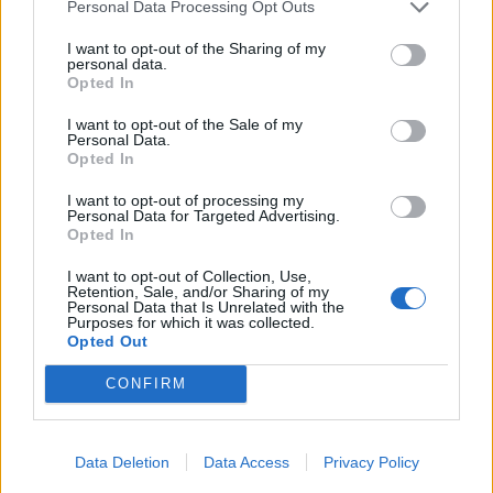
Personal Data Processing Opt Outs
I want to opt-out of the Sharing of my
personal data.
Opted In
I want to opt-out of the Sale of my
Personal Data.
Opted In
I want to opt-out of processing my
Personal Data for Targeted Advertising.
Opted In
Οι βολές και οι ενστάσεις για τον Παπακωνσταντίνου
I want to opt-out of Collection, Use,
αφήνουν ανοιχτά πολλά ζητήματα και όπως λένε
Retention, Sale, and/or Sharing of my
Personal Data that Is Unrelated with the
καλά πληροφορημένες πηγές ο κ. Παπανδρέου
Purposes for which it was collected.
Opted Out
έφερε και πάλι προς συζήτηση με τους στενούς του
συνεργάτες τις καταγγελίες του κ. Γεωργακόπουλου
CONFIRM
αφού υπάρχουν και αναφορές για την αδυναμία
είσπραξης των οφειλομένων...»
Data Deletion
Data Access
Privacy Policy
Πάντως όσοι γνωρίζουν τον Γιάννη Καπελέρη