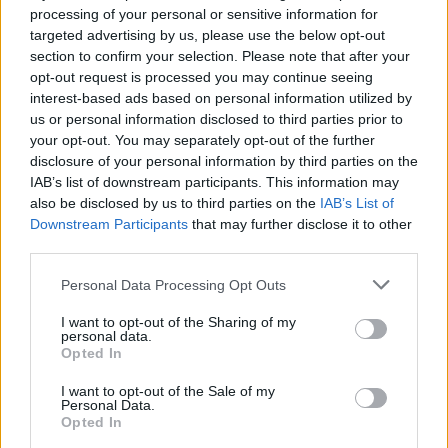
Δεν είναι τυχαίο ότι η ΝΔ προωθεί, αυτές τις
processing of your personal or sensitive information for
targeted advertising by us, please use the below opt-out
ημέρες, κυριολεκτικά απόβαση στελεχών της
section to confirm your selection. Please note that after your
στην Πελοπόννησο. Ο
Κωνσταντίνος
opt-out request is processed you may continue seeing
Κυρανάκης
και η
Νίκη Κεραμέως
, δύο στελέχη
interest-based ads based on personal information utilized by
us or personal information disclosed to third parties prior to
που αναδείχθηκαν επί Αντώνη Σαμαρά, θα
your opt-out. You may separately opt-out of the further
περιοδεύσουν στη Μεσσηνία, κοιτίδα του
disclosure of your personal information by third parties on the
πρώην πρωθυπουργού. Η κ. Κεραμέως θα είναι
IAB’s list of downstream participants. This information may
also be disclosed by us to third parties on the
IAB’s List of
και ομιλήτρια στην επέτειο για τη Μάχη στον
Downstream Participants
that may further disclose it to other
Διρό στην Λακωνική Μάνη. Στη Λακωνία θα
third parties.
περιοδεύσει ο
Μάκης Βορίδης
και στην
Personal Data Processing Opt Outs
Αργολίδα, ο
Θάνος Πλεύρης
. Στην Αρκαδία θα
βρεθεί ο
Κωστής Χατζηδάκης
, ενώ στην
I want to opt-out of the Sharing of my
personal data.
Κορινθία, νομό με έντονο το αγροτικό στοιχείο,
Opted In
θα περιοδεύσει ο
Μαργαρίτης Σχοινάς
. Ο
I want to opt-out of the Sale of my
Κυριάκος Μητσοτάκης σχετικά έγκαιρα
Personal Data.
Opted In
υπουργοποίησε βουλευτές του Καραμανλικού