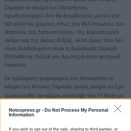
Σαμαρά το κόμμα του Μεσσήνιου
πρωθυπουργού δεν θα διεμβολίσει μόνον την
ΝΔ αλλά και χώρους όπως του Βελόπουλου, του
Νατσιού, της Λατινοπούλου, της Καρυστιανού
ακόμα και της άκρας δεξιάς. Αυτό όμως που δεν
είναι διαδεδομένο είναι η διείσδυση Σαμαρά
(ΠΟΛΑΝ) σε ΠαΣοΚ και Αριστερά στην κεντρική
Λακωνία.
Σε πρόσφατη ψηφοφορία στο Notospress το
κόμμα του Αντώνη Σαμαρά, χωρίς ακόμα να έχει
η
ανακοινωθεί το κόμμα, κατέλαβε την 5
θέση με
τάσεις ανόδου.
Notospress.gr -
Do Not Process My Personal
Information
Απόβαση της ΝΔ στην Πελοπόννησο
If you wish to opt-out of the sale, sharing to third parties, or