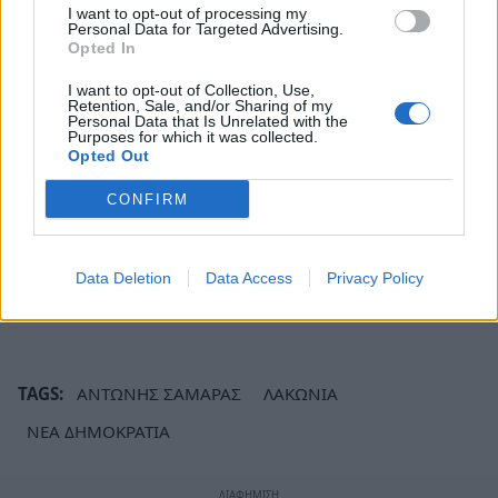
I want to opt-out of processing my
και Σαμαρικού μπλόκ στην Πελοπόννησο
Personal Data for Targeted Advertising.
προκειμένου να συγκρατήσει τις διαρροές, όπως
Opted In
οι κ.κ.
Θανάσης Δαβάκης, Κων. Βλάσσης,
I want to opt-out of Collection, Use,
Retention, Sale, and/or Sharing of my
Γιάννης Λαμπρόπουλος, Γιάννης Ανδριανός
.
Personal Data that Is Unrelated with the
Purposes for which it was collected.
Opted Out
Σε δύσκολη θέση θα έρθουν πρόσωπα εκλεγμένα
σήμερα με τη σημαία της ΝΔ στην Περιφέρεια
CONFIRM
και ειδικά όσοι φέρουν αξιώματα.
Ακολουθήστε το
notospress.gr
στο Google News και
Data Deletion
Data Access
Privacy Policy
μάθετε πρώτοι
όλες τις ειδήσεις
TAGS:
ΑΝΤΩΝΗΣ ΣΑΜΑΡΑΣ
ΛΑΚΩΝΙΑ
ΝΕΑ ΔΗΜΟΚΡΑΤΙΑ