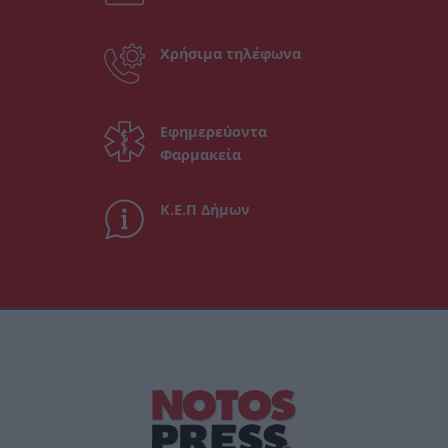
Χρήσιμα τηλέφωνα
Εφημερεύοντα
Φαρμακεία
Κ.Ε.Π Δήμων