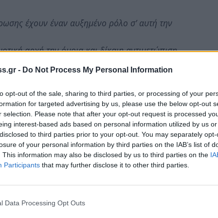
ρωσης έχουν έναν αυξημένο ρόλο σ’ αυτή την
τική αρχή την όμοια και δίκαιη αντιμετώπιση
ρηγιών για προβολή και ενημέρωση των πολιτών.
s.gr -
Do Not Process My Personal Information
ν ποδηγέτηση αλλά τον εγκλωβισμό των μμε σε
to opt-out of the sale, sharing to third parties, or processing of your per
αι ξένες και αποκρουστικές.
formation for targeted advertising by us, please use the below opt-out s
r selection. Please note that after your opt-out request is processed y
, και θα τις αποκαλύπτουμε όπου και αν τις
eing interest-based ads based on personal information utilized by us or
disclosed to third parties prior to your opt-out. You may separately opt-
losure of your personal information by third parties on the IAB’s list of
. This information may also be disclosed by us to third parties on the
IA
αρξη επίσημα της προεκλογικής περιόδου
Participants
that may further disclose it to other third parties.
 «διαδικτυακές Δημοσκοπήσεις» για δήθεν
 .
l Data Processing Opt Outs
 στο χώρο των μμε ότι καμία δημοσκόπηση που