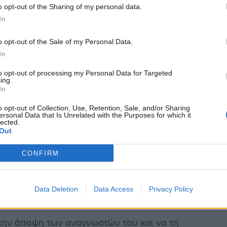
 μετρήσεων και δεν δημοσιεύεται η ταυτότητά της
o opt-out of the Sharing of my personal data.
 έχει στοιχεία εγκυρότητας .
In
πήσεις» είναι παράνομες και η χρήση των
o opt-out of the Sale of my Personal Data.
άφους είναι εκτός δεοντολογίας της ενημέρωσης.
In
to opt-out of processing my Personal Data for Targeted
ing.
σουμε και θα περιφρουρήσουμε με όλα τα μέσα, το
In
o opt-out of Collection, Use, Retention, Sale, and/or Sharing
ersonal Data that Is Unrelated with the Purposes for which it
σε "παιχνίδια απο παράγκες" δεν θα επιτρέψουμε
lected.
Out
CONFIRM
δίκιο όταν αναφέρεται σε διαδικασίες που
οπ.
Θα είχε δε απόλυτο δίκιο
, αν κατονόμαζε
θα κινδύνευε να ομοιάσει με κακέκτυπο
Data Deletion
Data Access
Privacy Policy
ν συλλήβδην τα ΜΜΕ.
την άποψη των αναγνωστών του και να τη