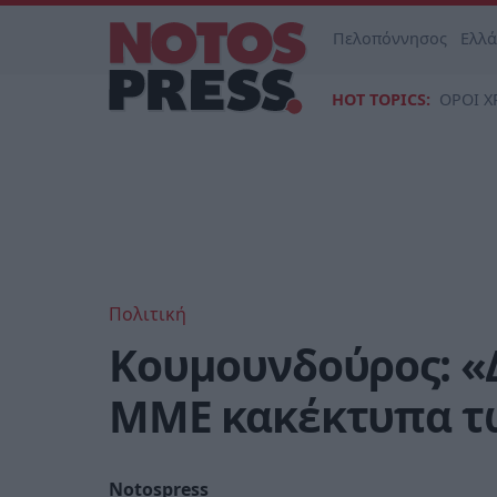
Πελοπόννησος
Ελλ
HOT TOPICS:
ΟΡΟΙ Χ
Πολιτική
Κουμουνδούρος: «
ΜΜΕ κακέκτυπα τ
Notospress