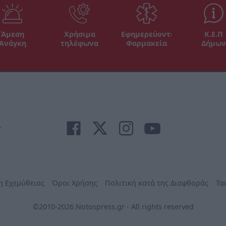
Άμεση
Χρήσιμα
Εφημερεύοντα
Κ.Ε.Π
Ανάγκη
τηλέφωνα
Φαρμακεία
Δήμων
r
η Εχεμύθειας
Όροι Χρήσης
Πολιτική κατά της Διαφθοράς
Τα
©2010-2026 Notospress.gr - All rights reserved