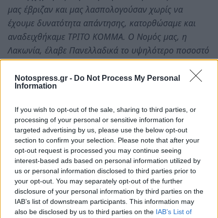
μας έβριζαν και μας λασπολογούσαν χωρίς να
έχουμε δυνατότητα απάντησης, κατορθώσαμε και
αναδειχθήκαμε ΤΡΙΤΟ ΚΟΜΜΑ. Ο Νομός μας, η
Λακωνία, έλαβε Πανελλαδικά το υψηλότερο ποσοστό
(15,47%).
Notospress.gr -
Do Not Process My Personal
Η Τ.Ο. Μάνης θα είναι πάντα στο πλευρό του απλού
Information
πολίτη στηρίζοντας και ενημερώνοντας για τα
If you wish to opt-out of the sale, sharing to third parties, or
προβλήματα που θα κληθεί να αντιμετωπίσει η
processing of your personal or sensitive information for
Πατρίδα μας αλλά και ο καθένας από εμάς στο
targeted advertising by us, please use the below opt-out
προσεχές μέλλον. Γι' αυτό θα συνεχίσει ακάθεκτη τον
section to confirm your selection. Please note that after your
opt-out request is processed you may continue seeing
ηθικό και τίμιο αγώνα προβάλλοντας το πρόγραμμα
interest-based ads based on personal information utilized by
και τις θέσεις του Κινήματός μας».
us or personal information disclosed to third parties prior to
your opt-out. You may separately opt-out of the further
disclosure of your personal information by third parties on the
IAB’s list of downstream participants. This information may
also be disclosed by us to third parties on the
IAB’s List of