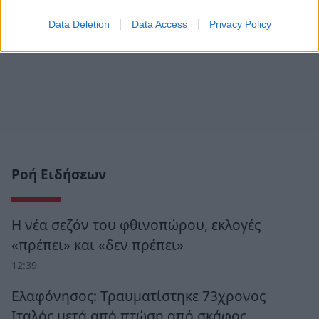
Data Deletion
Data Access
Privacy Policy
Ροή Ειδήσεων
Η νέα σεζόν του φθινοπώρου, εκλογές
«πρέπει» και «δεν πρέπει»
12:39
Ελαφόνησος: Τραυματίστηκε 73χρονος
Ιταλός μετά από πτώση από σκάφος