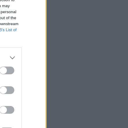
ou may
 personal
out of the
 downstream
B’s List of