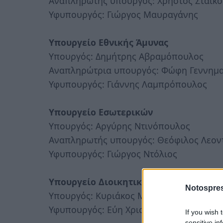
Αναπληρωτής υπουργός: Χρήστος Σταϊκ
Υφυπουργός: Γιώργος Μαυραγάνης
Υπουργείο Εθνικής Άμυνας
Υπουργός: Δημήτρης Αβραμόπουλος
Αναπληρώτρια υπουργός: Φώφη Γεννημ
Υφυπουργός: Γιάννης Λαμπρόπουλος
Υπουργείο Εσωτερικών
Υπουργός: Αργύρης Ντινόπουλος
Αναπληρωτής υπουργός: Θεόφιλος Λεον
Υφυπουργός: Γιώργος Ντόλιος
Υπουργείο Διοικητικής Μεταρρύθμιση
Notospres
Υπουργός: Κυριάκος Μητσοτάκης
Υφυπουργός: Εύη Χριστοφιλοπούλου
If you wish 
sensitive in