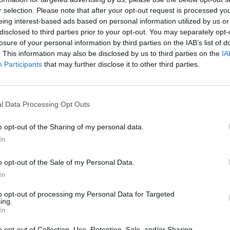
r selection. Please note that after your opt-out request is processed y
κότητας
eing interest-based ads based on personal information utilized by us or
disclosed to third parties prior to your opt-out. You may separately opt-
losure of your personal information by third parties on the IAB’s list of
. This information may also be disclosed by us to third parties on the
IA
Participants
that may further disclose it to other third parties.
υλος
 Δικτύων
l Data Processing Opt Outs
o opt-out of the Sharing of my personal data.
In
ν
o opt-out of the Sale of my Personal Data.
In
ος
to opt-out of processing my Personal Data for Targeted
ing.
In
o opt-out of Collection, Use, Retention, Sale, and/or Sharing