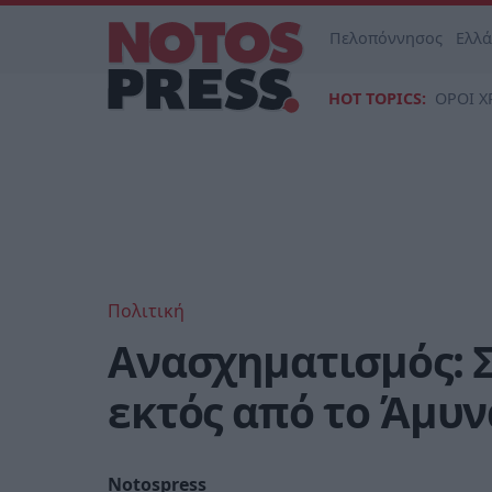
Πελοπόννησος
Ελλ
HOT TOPICS:
ΟΡΟΙ Χ
Πολιτική
Ανασχηματισμός: Σ
εκτός από το Άμυν
Notospress