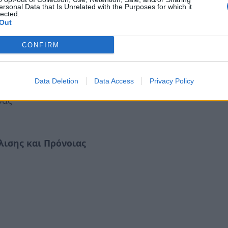
ersonal Data that Is Unrelated with the Purposes for which it
lected.
Out
ανός
CONFIRM
και Κλιματικής Αλλαγής
Data Deletion
Data Access
Privacy Policy
ράς
λισης και Πρόνοιας