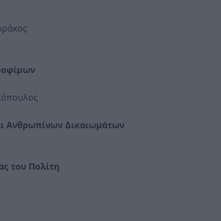
οράκος
Τροφίμων
λόπουλος
και Ανθρωπίνων Δικαιωμάτων
ας του Πολίτη