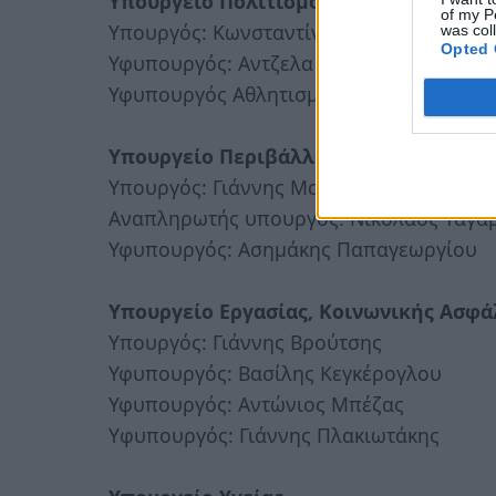
Υπουργείο Πολιτισμού και Αθλητισμού
of my P
Υπουργός: Κωνσταντίνος Τασούλας
was col
Opted 
Υφυπουργός: Αντζελα Γκερέκου
Υφυπουργός Αθλητισμού: Γιάννης Ανδρι
Υπουργείο Περιβάλλοντος, Ενέργειας 
Υπουργός: Γιάννης Μανιάτης
Αναπληρωτής υπουργός: Νικόλαος Ταγα
Υφυπουργός: Ασημάκης Παπαγεωργίου
Υπουργείο Εργασίας, Κοινωνικής Ασφά
Υπουργός: Γιάννης Βρούτσης
Υφυπουργός: Βασίλης Κεγκέρογλου
Υφυπουργός: Αντώνιος Μπέζας
Yφυπουργός: Γιάννης Πλακιωτάκης