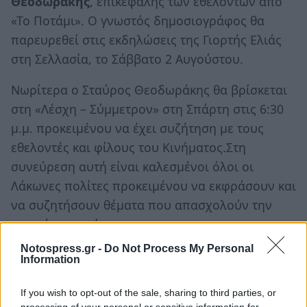
Θεοδωράκης
, επικεφαλής των εθελοντών από
«Το Ποτάμι». Ο γνωστός δημοσιογράφος θα
παρευρεθεί στις εκδηλώσεις της Γιορτής Ελιάς
στη Σελλασία, το Σάββατο 2 Αυγούστου.
Νωρίτερα ο Σταύρος Θεοδωράκης θα βρίσκεται
στη «Λέσχη – Σύμμετρον» στη Σπάρτη στις 6:30
μ.μ. προκειμένου να έχει συζήτηση με τους
εθελοντές και φίλους του Κινήματος.Στη
συνεύρεση αυτή είναι καλεσμένοι όλοι οι
Λάκωνες πολίτες προκειμένου να εκφράσουν και
να συζητήσουν θέματα που απασχολούν την
τοπική κοινωνία.
Notospress.gr -
Do Not Process My Personal
Information
If you wish to opt-out of the sale, sharing to third parties, or
processing of your personal or sensitive information for