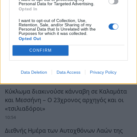
Personal Data for Targeted Advertising.
Opted In
I want to opt-out of Collection, Use,
Retention, Sale, and/or Sharing of my
Personal Data that Is Unrelated with the
Purposes for which it was collected.
Opted Out
CONFIRM
Ροή Ειδήσεων
Data Deletion
Data Access
Privacy Policy
Κύκλωμα διακινούσε κάνναβη σε Καλαμάτα
και Μεσσήνη – Ο 23χρονος αρχηγός και οι
«τσιλιαδόροι»
10:54
Διεθνής Ημέρα των Αυτοχθόνων Λαών της