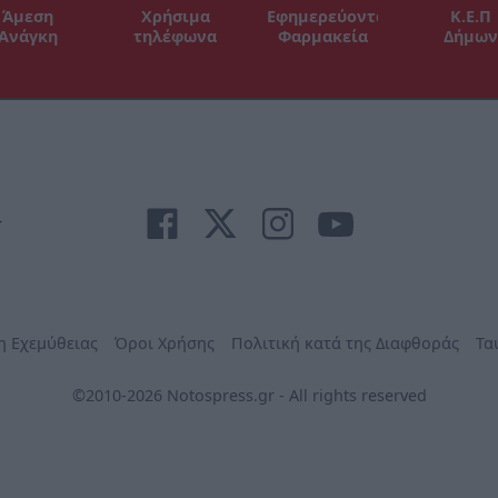
Άμεση
Χρήσιμα
Εφημερεύοντα
Κ.Ε.Π
Ανάγκη
τηλέφωνα
Φαρμακεία
Δήμων
r
η Εχεμύθειας
Όροι Χρήσης
Πολιτική κατά της Διαφθοράς
Τα
©2010-2026 Notospress.gr - All rights reserved