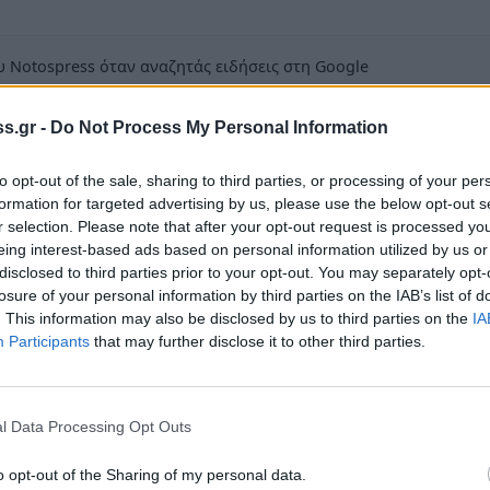
 Notospress όταν αναζητάς ειδήσεις στη Google
οσθήκη ως προτιμώμενη πηγή
s.gr -
Do Not Process My Personal Information
τα αποτελέσματα της Google
to opt-out of the sale, sharing to third parties, or processing of your per
formation for targeted advertising by us, please use the below opt-out s
r selection. Please note that after your opt-out request is processed y
eing interest-based ads based on personal information utilized by us or
disclosed to third parties prior to your opt-out. You may separately opt-
το Φεστιβάλ της ΚΝΕ στη Σπάρτη, όπως ήδη
losure of your personal information by third parties on the IAB’s list of
χή ήταν η μεγαλύτερη των τελευταίων ετών.
. This information may also be disclosed by us to third parties on the
IA
Participants
that may further disclose it to other third parties.
 η έκθεση για τα 40 χρόνια Φεστιβάλ ΚΝΕ-
ια της Λέσχης Φωτογραφίας Σπάρτης. Ενώ, τα
λογο, προσέλκυσε αρκετούς μαθητές.
l Data Processing Opt Outs
ο τα συγκροτήματα: μαθητικό σχήμα- απο το
o opt-out of the Sharing of my personal data.