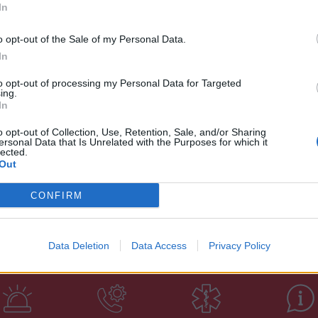
 Iron Tongue), ΝΤΑΜΠΑ-ΝΤΟΥΜΠΑ, KAZOOR.
In
o opt-out of the Sale of my Personal Data.
αφιέρωμα για την πάλη ενάντια τον φασισμό,
In
ακωνίας.
to opt-out of processing my Personal Data for Targeted
ing.
τωνίου, μέλος του ΚΣ της ΚΝΕ
In
o opt-out of Collection, Use, Retention, Sale, and/or Sharing
ersonal Data that Is Unrelated with the Purposes for which it
ία από τον Θάνο Μικρούτσικο και την Ρίτα
lected.
Out
συνόδευε ο Θύμιος Παπαδόπουλος.
CONFIRM
Data Deletion
Data Access
Privacy Policy