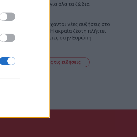
Προβλέψεις για όλα τα ζώδια
08:20
Guardian: Έρχονται νέες αυξήσεις στο
ελαιόλαδο – Η ακραία ζέστη πλήττει
τις καλλιέργειες στην Ευρώπη
23:19
Δείτε όλες τις ειδήσεις