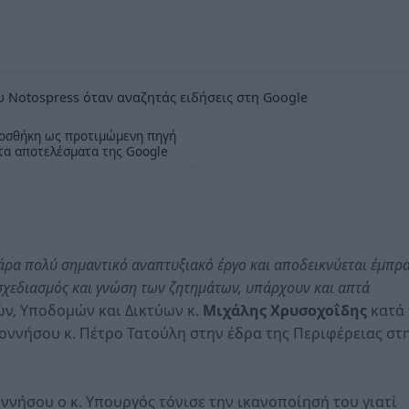
 Notospress όταν αναζητάς ειδήσεις στη Google
οσθήκη ως προτιμώμενη πηγή
τα αποτελέσματα της Google
άρα πολύ σημαντικό αναπτυξιακό έργο και αποδεικνύεται έμπρ
 σχεδιασμός και γνώση των ζητημάτων, υπάρχουν και απτά
, Υποδομών και Δικτύων κ.
Μιχάλης Χρυσοχοΐδης
κατά 
ννήσου κ. Πέτρο Τατούλη στην έδρα της Περιφέρειας στ
ήσου ο κ. Υπουργός τόνισε την ικανοποίησή του γιατί