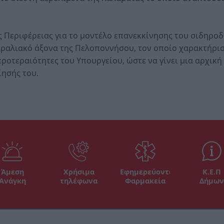
ς Περιφέρειας για το μοντέλο επανεκκίνησης του σιδηρο
αραλιακό άξονα της Πελοποννήσου, τον οποίο χαρακτήρισ
προτεραιότητες του Υπουργείου, ώστε να γίνει μια αρχική
ίησής του.
Άμεση
Χρήσιμα
Εφημερεύοντα
Κ.Ε.Π
Ανάγκη
τηλέφωνα
Φαρμακεία
Δήμων