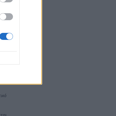
 στη
άρχη
ούλης
ηγικό
ν
τικό
εται