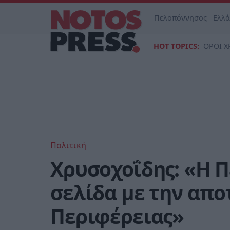
Πελοπόννησος
Ελλ
HOT TOPICS:
ΟΡΟΙ Χ
Πολιτική
Χρυσοχοΐδης: «Η 
σελίδα με την απο
Περιφέρειας»