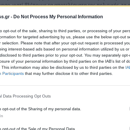
ησο, γιατί βλέπουμε τα αποτελέσματα της πολιτικής, τα 
αλύτερο και αποδεικνύουν ότι γίνεται μεγάλη δουλειά κα
s.gr -
Do Not Process My Personal Information
ιστικά δήλωσε.
to opt-out of the sale, sharing to third parties, or processing of your per
για τη γέφυρα της Τσακώνας
formation for targeted advertising by us, please use the below opt-out s
ς γέφυρας της Τσακώνας, ο Περιφερειάρχης Πελοποννήσο
r selection. Please note that after your opt-out request is processed y
τικό έργο, στο επίπεδο της προσβασιμότητας και της
eing interest-based ads based on personal information utilized by us or
ριφέρεια Πελοποννήσου με 70 εκατομμύρια ευρώ που
disclosed to third parties prior to your opt-out. You may separately opt-
losure of your personal information by third parties on the IAB’s list of
ο πρόγραμμά μας διατηρείται ακέραιο και υλοποιείται
. This information may also be disclosed by us to third parties on the
IA
 ανεδαφικές απόψεις έχουν κατά καιρούς διατυπωθεί».
Participants
that may further disclose it to other third parties.
ημαντικού έργου, δεν ξεχνάμε ωστόσο ότι το έργο αυτό το πλη
η του παρελθόντος και τα οποία δεν θα πρέπει ποτέ να επαναλη
l Data Processing Opt Outs
o opt-out of the Sharing of my personal data.
In
ίησή του στη θετική ανταπόκριση του Υπουργού στο αίτη
ργία ανισόπεδου κόμβου στο ύψος Μελιγαλά, που θα εξυπ
o opt-out of the Sale of my Personal Data.