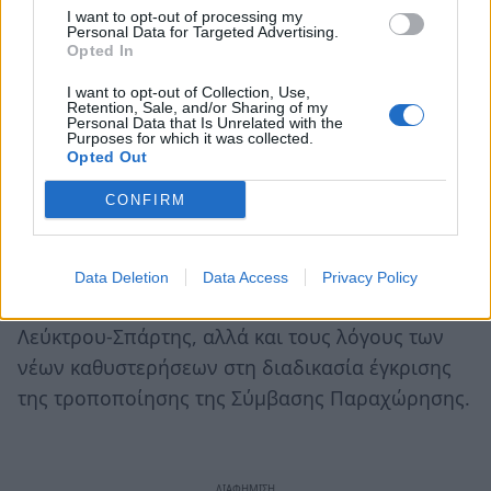
I want to opt-out of processing my
άσφαλτο.
Personal Data for Targeted Advertising.
Opted In
Ζητά να αντιμετωπιστούν όλοι οι επιμέρους
I want to opt-out of Collection, Use,
Retention, Sale, and/or Sharing of my
παράγοντες επικινδυνότητας του οδικού αυτού
Personal Data that Is Unrelated with the
Purposes for which it was collected.
τμήματος και να ληφθούν μέτρα για την
Opted Out
πρόληψη των τροχαίων ατυχημάτων, καθώς και
CONFIRM
πρωτοβουλίες για ενημερωτικές και
εκπαιδευτικές δράσεις που προάγουν την οδική
ασφάλεια. Ζητά το επακριβές χρονοδιάγραμμα
Data Deletion
Data Access
Privacy Policy
παράδοσης του έργου του οδικού άξονα
Λεύκτρου-Σπάρτης, αλλά και τους λόγους των
νέων καθυστερήσεων στη διαδικασία έγκρισης
της τροποποίησης της Σύμβασης Παραχώρησης.