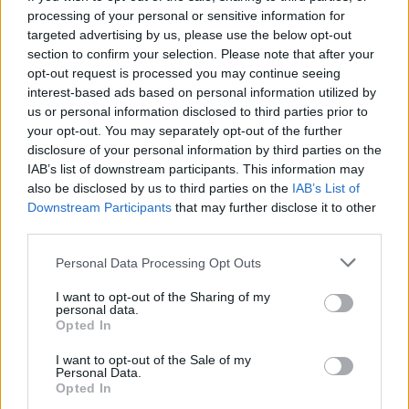
processing of your personal or sensitive information for
Υπογραμμίζει δε ότι δυστυχώς για άλλη μια
targeted advertising by us, please use the below opt-out
φορά επιβεβαιώνεται η αναγκαιότητα άμεσης
section to confirm your selection. Please note that after your
ολοκλήρωσης και παράδοσης του οδικού άξονα
opt-out request is processed you may continue seeing
interest-based ads based on personal information utilized by
Λεύκτρου-Σπάρτης όχι μόνο για λόγους
us or personal information disclosed to third parties prior to
αναπτυξιακούς, αλλά και για λόγους οδικής
your opt-out. You may separately opt-out of the further
ασφάλειας και προστασίας της ανθρώπινης
disclosure of your personal information by third parties on the
IAB’s list of downstream participants. This information may
ζωής.
also be disclosed by us to third parties on the
IAB’s List of
Downstream Participants
that may further disclose it to other
Η Φεβρωνία Πατριανάκου ζητά από τους
third parties.
αρμόδιους Υπουργούς άμεσες πρωτοβουλίες για
Personal Data Processing Opt Outs
την ενίσχυση της δύναμης της τροχαίας της
I want to opt-out of the Sharing of my
Αστυνομικής Διεύθυνσης Λακωνίας καθώς και
personal data.
Opted In
συγκεκριμένα μέτρα για την ασφαλή κίνηση των
οχημάτων στο τμήμα της εθνικής οδού μεταξύ
I want to opt-out of the Sale of my
Personal Data.
Τρίπολης και Σπάρτης, αλλά και στο σύνολο του
Opted In
Νομού, ώστε να μην χάνονται άδικα ζωές στην