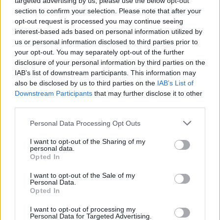
targeted advertising by us, please use the below opt-out
ψηφιδωτών, κονιαμάτων κ.ά. Στον τομέα της
section to confirm your selection. Please note that after your
προβολής των μνημείων προβλέπεται η
opt-out request is processed you may continue seeing
συμπλήρωση της υπάρχουσας αρχαιολογικής και
interest-based ads based on personal information utilized by
us or personal information disclosed to third parties prior to
αρχιτεκτονικής τεκμηρίωσης, η διαμόρφωση χώρων
your opt-out. You may separately opt-out of the further
στάσης-θέασης συνολικού εμβαδού 325 τ.μ., η
disclosure of your personal information by third parties on the
κατασκευή οκτώ πάγκων ανάπαυσης και η
IAB’s list of downstream participants. This information may
also be disclosed by us to third parties on the
IAB’s List of
τοποθέτηση δέκα ενημερωτικών πινακίδων, μεταξύ
Downstream Participants
that may further disclose it to other
των οποίων οι πινακίδες κατεύθυνσης προς τα
third parties.
μνημεία της Ακρόπολης της αρχαίας Σπάρτης. Τέλος,
Personal Data Processing Opt Outs
θα γίνουν φυτεύσεις χαμηλής θαμνώδους βλάστησης
και θα εκδοθεί ειδικό ενημερωτικό έντυπο στην
I want to opt-out of the Sharing of my
personal data.
ελληνική και αγγλική γλώσσα, καθώς και στη γραφή
Opted In
Braille. Καθ’ όλη την πορεία των εργασιών θα γίνεται
I want to opt-out of the Sale of my
Personal Data.
σχολαστική τοπογραφική-αρχιτεκτονική-
Opted In
αρχαιολογική τεκμηρίωση (φωτογραμμετρία,
I want to opt-out of processing my
σχεδίαση, φωτογράφηση-αεροφωτογράφηση κ.ά.)
Personal Data for Targeted Advertising.