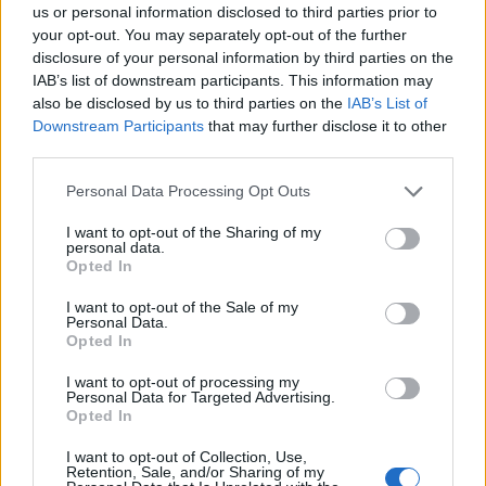
us or personal information disclosed to third parties prior to
your opt-out. You may separately opt-out of the further
disclosure of your personal information by third parties on the
IAB’s list of downstream participants. This information may
also be disclosed by us to third parties on the
IAB’s List of
Downstream Participants
that may further disclose it to other
third parties.
Personal Data Processing Opt Outs
I want to opt-out of the Sharing of my
personal data.
Opted In
I want to opt-out of the Sale of my
Personal Data.
Opted In
I want to opt-out of processing my
Τέλος, ο κ. Απστολάκος κατήγγειλε ως αποδοχή
Personal Data for Targeted Advertising.
Opted In
ενοχής την διόρθωση της συγκεκριμένης
επιλογής στον ιστότοπο του opengov την
I want to opt-out of Collection, Use,
Retention, Sale, and/or Sharing of my
επόμενη της κατάθεσης ερώτησης από μέρους