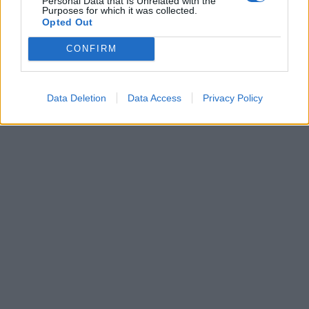
Personal Data that Is Unrelated with the
Purposes for which it was collected.
του, ενώ ζήτησε να μάθει ποιο ευθύνονται, ποια
Opted Out
ιδιότητα έχουν και αν τιμωρήθηκαν για την
CONFIRM
πράξη τους αυτή.
Data Deletion
Data Access
Privacy Policy