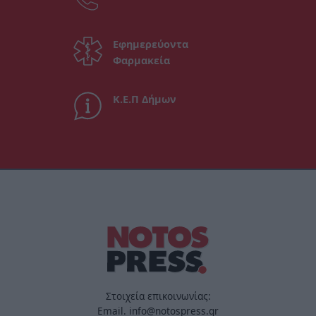
Εφημερεύοντα
Φαρμακεία
Κ.Ε.Π Δήμων
Στοιχεία επικοινωνίας:
Email. info@notospress.gr