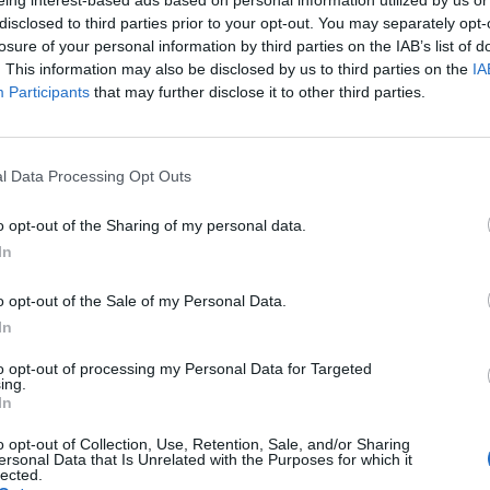
Ο 
disclosed to third parties prior to your opt-out. You may separately opt-
δο –ΚΑΛΑΜΑΤΑ», έγινε γνωστό ότι και η Τουρκία
έω
losure of your personal information by third parties on the IAB’s list of
 στις διεθνείς αγορές με στόχο να προωθήσει τα
38
. This information may also be disclosed by us to third parties on the
IA
νια Ένωση Μεταποιητών Τυποποιητών Εξαγωγέων
22:
Participants
that may further disclose it to other third parties.
ια επαναλαμβανόμενο φαινόμενο που συμβαίνει
Πο
ς.
στ
l Data Processing Opt Outs
στ
ρίες, καθώς και δημοσίευμα σε έγγραφο της
22:
o opt-out of the Sharing of my personal data.
ωσης του ΥΠΑΑΤ, προκύπτει ότι στην Άγκυρα και
In
δα σουπερ μάρκετ μαύρες ελιές χύμα με την
ατίθενται οι ελιές αυτές με αναφορά οτι
o opt-out of the Sale of my Personal Data.
λαδή χρήση του ονόματος της επιτραπέζιας ελιάς
In
επιδιώκει να ηθικοποιηθεί σταδιακά η τουρκική
to opt-out of processing my Personal Data for Targeted
ing.
In
ριμένα νομικά μέτρα σε συνεργασία με την ΕΑΣ
o opt-out of Collection, Use, Retention, Sale, and/or Sharing
ersonal Data that Is Unrelated with the Purposes for which it
ταματήσει η καταστρατήγηση του ονόματος στην
lected.