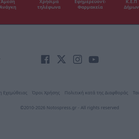
Άμεση
Χρήσιμα
Εφημερεύοντα
Κ.Ε.Π
Ανάγκη
τηλέφωνα
Φαρμακεία
Δήμων
r
η Εχεμύθειας
Όροι Χρήσης
Πολιτική κατά της Διαφθοράς
Τα
©2010-2026 Notospress.gr - All rights reserved