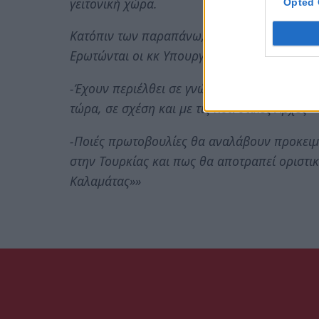
γειτονική χώρα.
Opted 
Κατόπιν των παραπάνω,
Ερωτώνται οι κκ Υπουργοί:
-Έχουν περιέλθει σε γνώση τους οι παραπάνω
τώρα, σε σχέση και με τις Κοινοτικές Αρχές
-Ποιές πρωτοβουλίες θα αναλάβουν προκειμ
στην Τουρκίας και πως θα αποτραπεί οριστι
Καλαμάτας»»