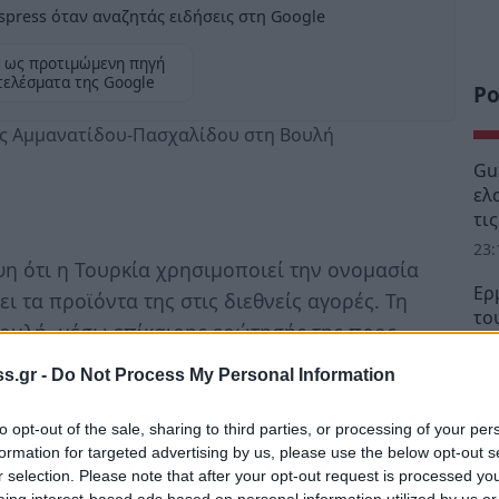
press όταν αναζητάς ειδήσεις στη Google
 ως προτιμώμενη πηγή
τελέσματα της Google
Ρο
ας Αμμανατίδου-Πασχαλίδου στη Βουλή
Gu
ελ
τι
23:
η ότι η Τουρκία χρησιμοποιεί την ονομασία
Ερ
 τα προϊόντα της στις διεθνείς αγορές. Τη
το
Βουλή, μέσω επίκαιρης ερώτησής της προς
Τρ
ώστα Σκανδαλίδη, και Εξωτερικών, Σταύρο
22:
s.gr -
Do Not Process My Personal Information
 Ευαγγελία Αμμανατίδου-Πασχαλίδου.
Ήμ
to opt-out of the sale, sharing to third parties, or processing of your per
τώ
 ως εξής:
formation for targeted advertising by us, please use the below opt-out s
22:
r selection. Please note that after your opt-out request is processed y
μένο ελαιόλαδο στην αγορά των ΗΠΑ με
eing interest-based ads based on personal information utilized by us or